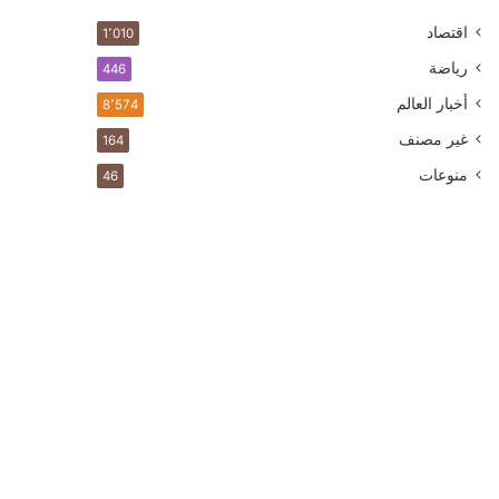
اقتصاد
1٬010
رياضة
446
أخبار العالم
8٬574
غير مصنف
164
منوعات
46