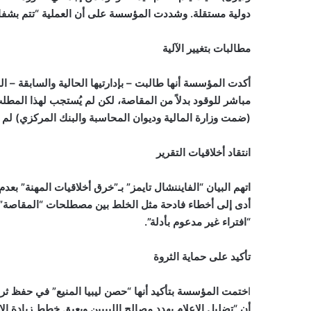
دولية مستقلة. وشددت المؤسسة على أن العملية “تتم بشفافية
مطالبات بتغيير الآلية
أكدت المؤسسة أنها طالبت – بإدارتيها الحالية والسابقة – ال
(ضمت وزارة المالية وديوان المحاسبة والبنك المركزي) لم تُحر
انتقاد أخلاقيات التقرير
اتهم البيان “الفايننشال تايمز” بـ”خرق أخلاقيات المهنة” ب
أدى إلى أخطاء فادحة مثل الخلط بين مصطلحات “المقاصة” و”ا
“افتراء غير مدعوم بأدلة”.
تأكيد على حماية الثروة
ا
ختمت المؤسسة بتأكيد أنها “حصن ليبيا المنيع” في حفظ ثرو
أن “تضليل الإعلام يهدد مصالح الليبيين ويعيق خطط زيادة الإ