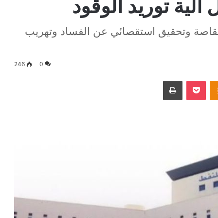
 آلية توريد الوقود
لمقاصة وتحقيق استقصائي عن الفساد وتهريب
246
0
Odnoklassniki
‫Pocket
طباعة