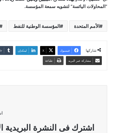
“المحاولات اليائسة” لتشويه سمعة المؤسسة.
الأمم المتحدة
المؤسسة الوطنية للنفط
شاركها
فيسبوك
‫X
لينكدإن
مشاركة عبر البريد
طباعة
اش
اشترك فى النشرة البريدية ال