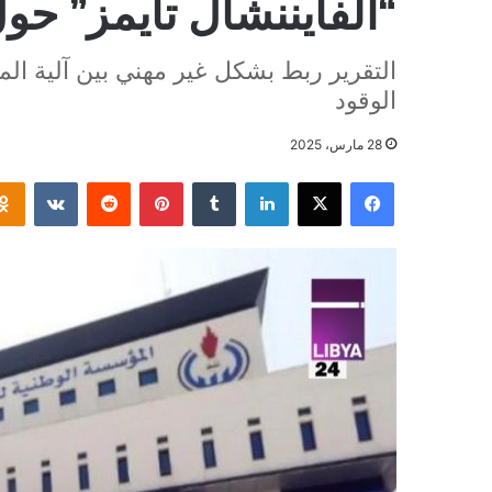
“الفايننشال تايمز” حول
التقرير ربط بشكل غير مهني بين آلية ا
الوقود
28 مارس، 2025
فيسبوك
‫X
لينكدإن
بينتيريست