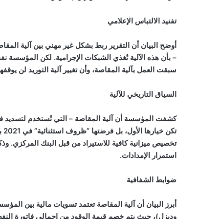
تفنيد الالتباس الإعلامي
أوضح البيان أن التقرير ربط بشكل غير مهني بين آلية المق
– بأن هذه الآلية تُغذي الشبكات الإجرامية. لكن المؤسسة نفت
سبقت العمل بآلية المقاصة، وأن تغيير آلية التوريد لن يوقف
السياق التاريخي للآلية
كشفت المؤسسة أن آلية المقاصة – التي تُستخدم لتسديد فوات
تكن
تخصيص ميزانية كافية للاستيراد من قبل البنك المركزي. وذك
استمرار الإمدادات.
ضوابط الشفافية
أبرز البيان أن آلية المقاصة تعتمد تسويات مالية بين المؤس
وديزل)، حيث يتم خصم قيمة الوقود من إجمالي فاتورة النف