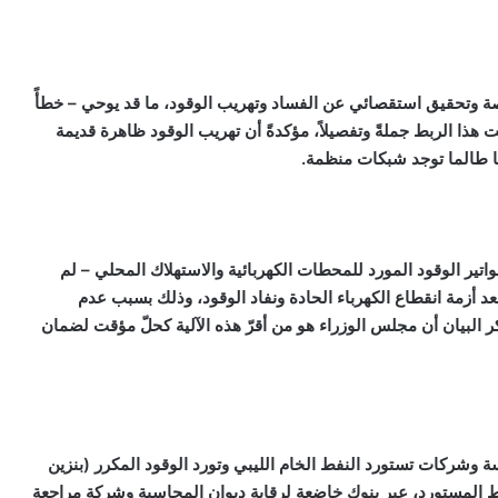
اصة وتحقيق استقصائي عن الفساد وتهريب الوقود، ما قد يوحي – خطأً
 هذا الربط جملةً وتفصيلاً، مؤكدةً أن تهريب الوقود ظاهرة قديمة
ها طالما توجد شبكات منظمة.
ير الوقود المورد للمحطات الكهربائية والاستهلاك المحلي – لم
 خيارها الأول، بل فرضتها “ظروف استثنائية” في 2021 بعد أزمة انقطاع الكهرباء الحادة ونفاد الوقود، وذلك بسبب عدم
ر البيان أن مجلس الوزراء هو من أقرّ هذه الآلية كحلّ مؤقت لضمان
سة وشركات تستورد النفط الخام الليبي وتورد الوقود المكرر (بنزين
ط المستورد، عبر بنوك خاضعة لرقابة ديوان المحاسبة وشركة مراجعة