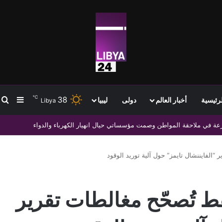
℃
38
ب
إضافة
لرئيسية
أخبار العالم
دولى
ليبيا
Libya
 باستبداله بنظام محلي
“الفايننشال تايمز” حول آلية توريد الوقود
ط تُصحّح مغالطات تقرير