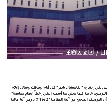
رير نشرته “الفايننشال تايمز” قبل أيام، وتناقلتْه وسائل إعلام
توضيح، خاصة فيما يتعلق بما أسمته التقرير خطأً “نظام مقايضة”
أن التوصيف الصحيح هو “آلية المقاصة” (
Offset
)، وهي آلية مالية