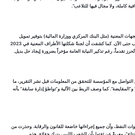
 كاملة، ولا مجال فيها للتلاعب”.
جهات المعنية (مثل البنك المركزي ووزارة المالية) بتوفير تمويل
مباشر للوقود بدلاً من المقاصة، لكن لم يُستجب لهذا المطلب حتى الآن. كما كشفت أن لجنةً شكلتها الأطراف المعنية في 2023
ز تقدماً، رغم تذكير النيابة العامة مؤخراً بضرورة إيجاد حل بديل.
عدم التواصل مع المؤسسة للتحقق من المعلومات قبل نشر التقرير، ما
لمقايضة”. كما وصف الربط بين الآلية و”تواطؤ إدارة سابقة” بأنه
ات النفط، وأن جميع إجراءاتها خاضعة للقانون والرقابة. وحذرت من
نتاج”، معربةً عن ثقتها بأن الشعب الليبي يدرك حقائق هذه