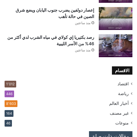
إعصار دولفين يضرب جنوب اليابان ويضع شرق
الصين في حالة تأهب
منذ ساعتين
رصد بكتيريا إي كولاي في مياه الشرب لدي أكثر من
46% من الأسر الليبية
منذ ساعتين
الاقسام
اقتصاد
1٬012
رياضة
446
أخبار العالم
8٬603
غير مصنف
164
منوعات
46
مقالات ذات صلة