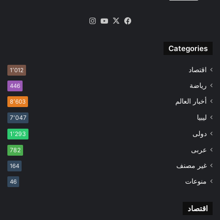
‫X
فيسبوك
‫YouTube
انستقرام
Categories
اقتصاد
1٬012
رياضة
446
أخبار العالم
8٬603
ليبيا
7٬047
دولى
1٬293
عربى
782
غير مصنف
164
منوعات
46
اقتصاد