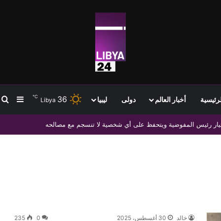
℃
36
ب
إضافة
لرئيسية
أخبار العالم
دولى
ليبيا
Libya
ختيار رئيس المفوضية ويتحفظ على أي شخصية لا تنسجم مع مصالحه
خالد
30 أغسطس، 2025
0
235