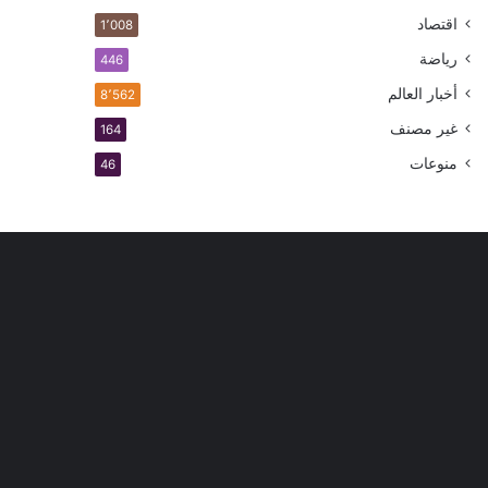
اقتصاد
1٬008
رياضة
446
أخبار العالم
8٬562
غير مصنف
164
منوعات
46