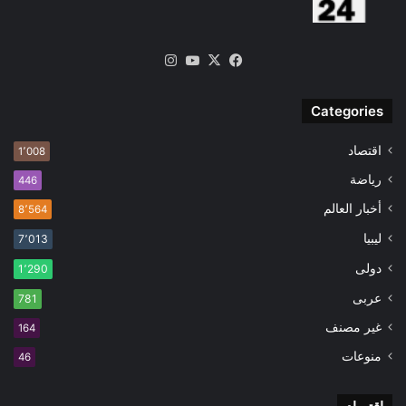
‫X
فيسبوك
‫YouTube
انستقرام
Categories
اقتصاد
1٬008
رياضة
446
أخبار العالم
8٬564
ليبيا
7٬013
دولى
1٬290
عربى
781
غير مصنف
164
منوعات
46