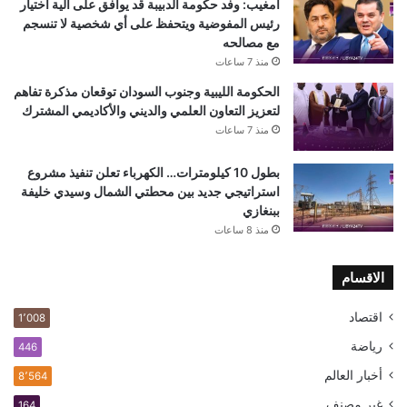
امغيب: وفد حكومة الدبيبة قد يوافق على آلية اختيار
رئيس المفوضية ويتحفظ على أي شخصية لا تنسجم
مع مصالحه
منذ 7 ساعات
الحكومة الليبية وجنوب السودان توقعان مذكرة تفاهم
لتعزيز التعاون العلمي والديني والأكاديمي المشترك
منذ 7 ساعات
بطول 10 كيلومترات… الكهرباء تعلن تنفيذ مشروع
استراتيجي جديد بين محطتي الشمال وسيدي خليفة
ببنغازي
منذ 8 ساعات
الاقسام
اقتصاد
1٬008
رياضة
446
أخبار العالم
8٬564
غير مصنف
164