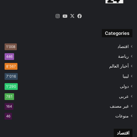
‫X
فيسبوك
‫YouTube
انستقرام
Categories
اقتصاد
1٬008
رياضة
446
أخبار العالم
8٬567
ليبيا
7٬016
دولى
1٬290
عربى
781
غير مصنف
164
منوعات
46
اقتصاد