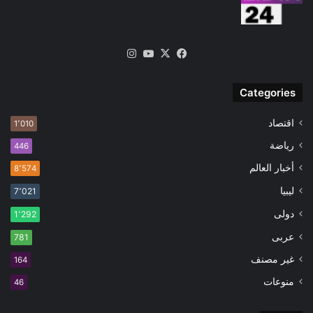
‫X
فيسبوك
‫YouTube
انستقرام
Categories
اقتصاد
1٬010
رياضة
446
أخبار العالم
8٬574
ليبيا
7٬021
دولى
1٬292
عربى
781
غير مصنف
164
منوعات
46