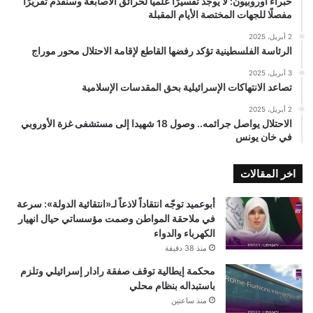
خبراء أوروبيون: لا يوجد تفسيرًا علميًا لحرائق الأصابعة وسنقدم تقريرًا
مفصلًا للجهات المختصة الأيام المقبلة
2 أبريل، 2025
الرئاسة الفلسطينية تؤكد رفضها القاطع لإقامة الاحتلال محور موراج
3 أبريل، 2025
تصاعد الانتهاكات الإسرائيلية بحق المقدسات الإسلامية
2 أبريل، 2025
الاحتلال يواصل جرائمه.. وصول 18 شهيدا إلى مستشفى غزة الأوروبي
في خان يونس
اخر المقالات
أبوعميد توجّه انتقاداً لاذعاً لـ«انتقائية الدولة»: سرعة
في ملاحقة المواطن وصمت مؤسساتي حيال انهيار
الكهرباء والدواء
منذ 38 دقيقة
محكمة إيطالية توقف صفقة رادار إسرائيلي وتلزم
باستبداله بنظام محلي
منذ ساعتين