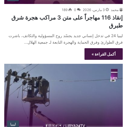
محمد
3 مارس، 2026
0
189
إنقاذ 116 مهاجراً على متن 3 مراكب هجرة شرق
طبرق
ليبيا 24 في تدخل إنساني جديد يجسّد روح المسؤولية والتكاتف، باشرت
فرق الطوارئ وفرق الحماية والهجرة التابعة لـ جمعية الهلال…
أكمل القراءة »
ليبيا