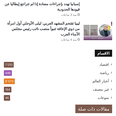
إسبانيا تهدد بإجراءات مضادة إذا لم تتراجع إيطاليا عن
قيودها الحدودية
منذ 3 ساعات
ليبيا تقتحم المشهد العربي: ليلى الأوجلي أول امرأة
من ذوي الإعاقة تتبوأ منصب نائب رئيس مجلس
الأمناء العرب
منذ 4 ساعات
الاقسام
اقتصاد
1٬010
رياضة
446
أخبار العالم
8٬579
غير مصنف
164
منوعات
46
مقالات ذات صلة