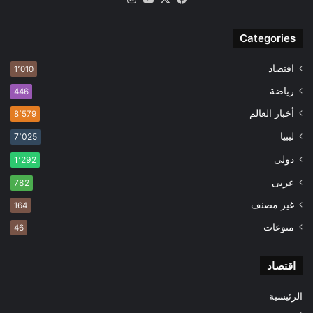
Categories
اقتصاد
1٬010
رياضة
446
أخبار العالم
8٬579
ليبيا
7٬025
دولى
1٬292
عربى
782
غير مصنف
164
منوعات
46
اقتصاد
الرئيسية