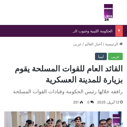
بحث عن
الق
الحكومة الليبية وجنوب السودان توقعان مذكرة تفاهم لتعزيز التعاون العلمي والديني والأكاديمي المشترك
الرئيسية
/
أخبار العالم
/
عربى
عربى
ليبيا
القائد العام للقوات المسلحة يقوم
بزيارة للمدينة العسكرية
رافقه خلالها رئيس الحكومة وقيادات القوات المسلحة
12 أبريل، 2025
0
251