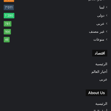
ليبيا
7٬011
دولى
1٬290
عربى
781
غير مصنف
164
منوعات
46
اقتصاد
الرئيسية
أخبار العالم
عربى
About Us
الرئيسية