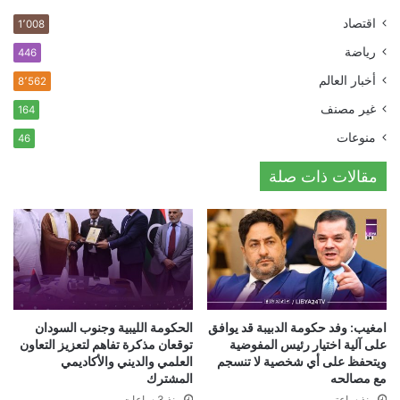
اقتصاد
1٬008
رياضة
446
أخبار العالم
8٬562
غير مصنف
164
منوعات
46
مقالات ذات صلة
امغيب: وفد حكومة الدبيبة قد يوافق
الحكومة الليبية وجنوب السودان
على آلية اختيار رئيس المفوضية
توقعان مذكرة تفاهم لتعزيز التعاون
ويتحفظ على أي شخصية لا تنسجم
العلمي والديني والأكاديمي
مع مصالحه
المشترك
منذ ساعتين
منذ 3 ساعات