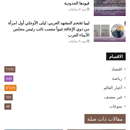
قيودها الحدودية
منذ 4 ساعات
ليبيا تقتحم المشهد العربي: ليلى الأوجلي أول امرأة
من ذوي الإعاقة تتبوأ منصب نائب رئيس مجلس
الأمناء العرب
منذ 5 ساعات
الاقسام
اقتصاد
1٬010
رياضة
446
أخبار العالم
8٬579
غير مصنف
164
منوعات
46
مقالات ذات صلة