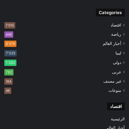
Categories
اقتصاد
1٬010
رياضة
446
أخبار العالم
8٬579
ليبيا
7٬025
دولى
1٬292
عربى
782
غير مصنف
164
منوعات
46
اقتصاد
الرئيسية
أخبار العالم