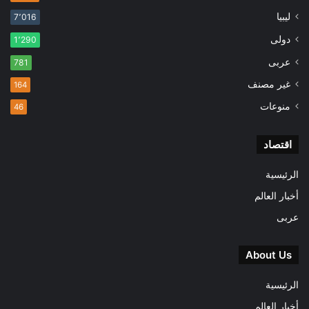
ليبيا
7٬016
دولى
1٬290
عربى
781
غير مصنف
164
منوعات
46
اقتصاد
الرئيسية
أخبار العالم
عربى
About Us
الرئيسية
أخبار العالم