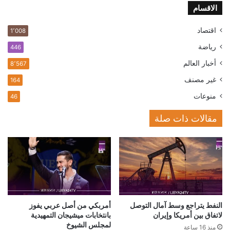
الاقسام
اقتصاد
1٬008
رياضة
446
أخبار العالم
8٬567
غير مصنف
164
منوعات
46
مقالات ذات صلة
النفط يتراجع وسط آمال التوصل
أمربكي من أصل عربي يفوز
لاتفاق بين أمريكا وإيران
بانتخابات ميشيجان التمهيدية
لمجلس الشيوخ
منذ 16 ساعة