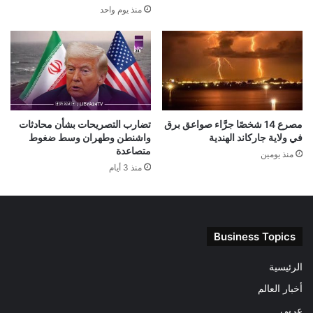
منذ يوم واحد
مصرع 14 شخصًا جرَّاء صواعق برق
تضارب التصريحات بشأن محادثات
في ولاية جاركاند الهندية
واشنطن وطهران وسط ضغوط
متصاعدة
منذ يومين
منذ 3 أيام
Business Topics
الرئيسية
أخبار العالم
عربى