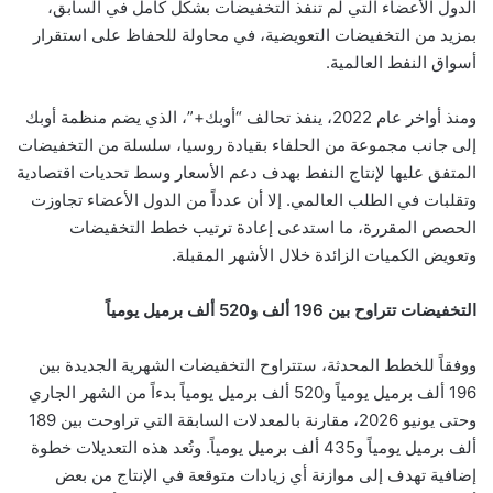
الدول الأعضاء التي لم تنفذ التخفيضات بشكل كامل في السابق،
بمزيد من التخفيضات التعويضية، في محاولة للحفاظ على استقرار
أسواق النفط العالمية.
ومنذ أواخر عام 2022، ينفذ تحالف “أوبك+”، الذي يضم منظمة أوبك
إلى جانب مجموعة من الحلفاء بقيادة روسيا، سلسلة من التخفيضات
المتفق عليها لإنتاج النفط بهدف دعم الأسعار وسط تحديات اقتصادية
وتقلبات في الطلب العالمي. إلا أن عدداً من الدول الأعضاء تجاوزت
الحصص المقررة، ما استدعى إعادة ترتيب خطط التخفيضات
وتعويض الكميات الزائدة خلال الأشهر المقبلة.
التخفيضات تتراوح بين 196 ألف و520 ألف برميل يومياً
ووفقاً للخطط المحدثة، ستتراوح التخفيضات الشهرية الجديدة بين
196 ألف برميل يومياً و520 ألف برميل يومياً بدءاً من الشهر الجاري
وحتى يونيو 2026، مقارنة بالمعدلات السابقة التي تراوحت بين 189
ألف برميل يومياً و435 ألف برميل يومياً. وتُعد هذه التعديلات خطوة
إضافية تهدف إلى موازنة أي زيادات متوقعة في الإنتاج من بعض