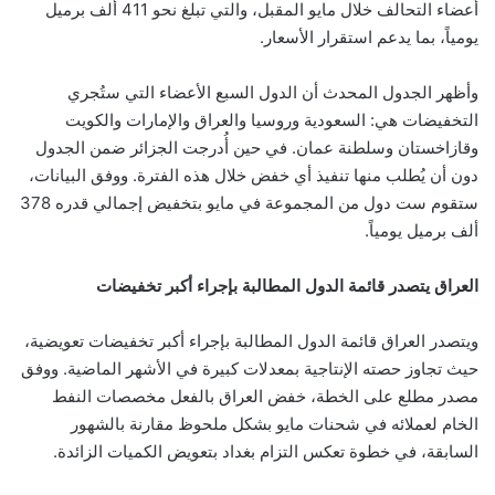
أعضاء التحالف خلال مايو المقبل، والتي تبلغ نحو 411 ألف برميل
يومياً، بما يدعم استقرار الأسعار.
وأظهر الجدول المحدث أن الدول السبع الأعضاء التي ستُجري
التخفيضات هي: السعودية وروسيا والعراق والإمارات والكويت
وقازاخستان وسلطنة عمان. في حين أُدرجت الجزائر ضمن الجدول
دون أن يُطلب منها تنفيذ أي خفض خلال هذه الفترة. ووفق البيانات،
ستقوم ست دول من المجموعة في مايو بتخفيض إجمالي قدره 378
ألف برميل يومياً.
العراق يتصدر قائمة الدول المطالبة بإجراء أكبر تخفيضات
ويتصدر العراق قائمة الدول المطالبة بإجراء أكبر تخفيضات تعويضية،
حيث تجاوز حصته الإنتاجية بمعدلات كبيرة في الأشهر الماضية. ووفق
مصدر مطلع على الخطة، خفض العراق بالفعل مخصصات النفط
الخام لعملائه في شحنات مايو بشكل ملحوظ مقارنة بالشهور
السابقة، في خطوة تعكس التزام بغداد بتعويض الكميات الزائدة.