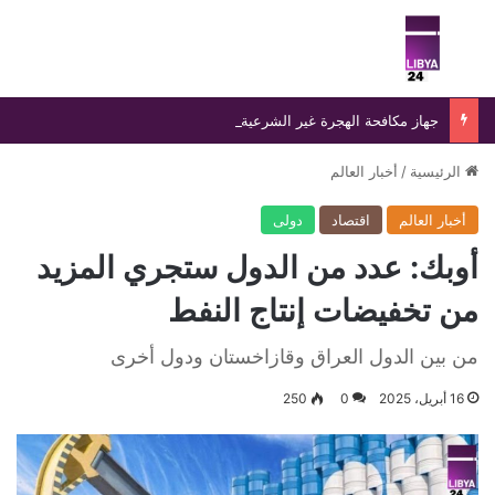
بحث عن
الق
جهاز مكافحة الهجرة غير الشرعية يضبط 15 مهاجرًا غير شرعي على سواحل الحمامة والحنية
الرئيسية
/
أخبار العالم
أخبار العالم
اقتصاد
دولى
أوبك: عدد من الدول ستجري المزيد
من تخفيضات إنتاج النفط
من بين الدول العراق وقازاخستان ودول أخرى
16 أبريل، 2025
0
250