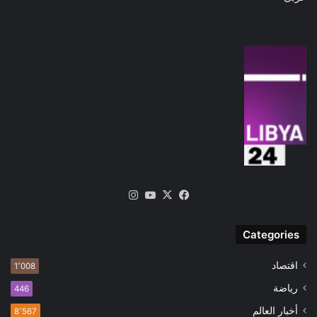
‫X
فيسبوك
‫YouTube
انستقرام
Categories
اقتصاد
1٬008
رياضة
446
أخبار العالم
8٬567