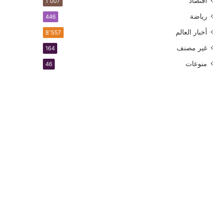
اقتصاد
1٬007
رياضة
446
أخبار العالم
8٬557
غير مصنف
164
منوعات
46