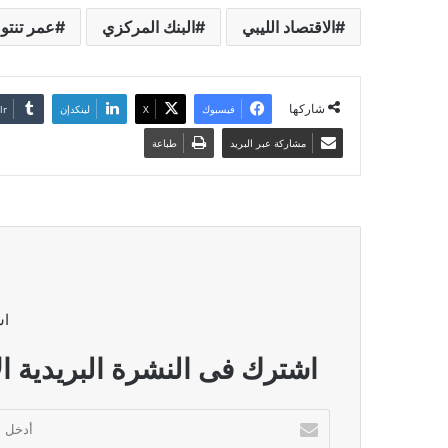
الاقتصاد الليبي
البنك المركزي
عمر تنت
شاركها
فيسبوك
‫X
لينكدإن
مشاركة عبر البريد
طباعة
اش
اشترك فى النشرة البريدية ال
أدخل
بريدك