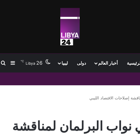
℃
26
ب
إضافة
لرئيسية
أخبار العالم
دولى
ليبيا
Libya
تمام انتقاله إلى طرابزون سبور وسط استقبال جماهيري واسع
قشة إصلاحات الاقتصاد الليبي
نواب البرلمان لمناقشة