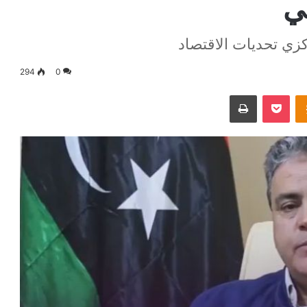
بي
زي تحديات الاقتصاد
294
0
Odnoklassniki
‫Pocket
طباعة