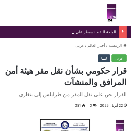
بحث عن
الق
الواحة للنفط تسيطر على تسرب بخط «الزقوط- السدرة» خلال 24 ساعة
الرئيسية
/
أخبار العالم
/
عربى
عربى
ليبيا
قرار حكومي بشأن نقل مقر هيئة أمن
المرافق والمنشآت
القرار نص على نقل المقر من طرابلس إلى بنغازي
22 أبريل، 2025
0
381