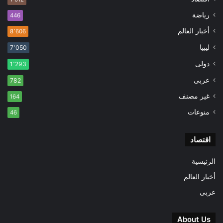
رياضة
446
أخبار العالم
8٬606
ليبيا
7٬050
دولى
1٬293
عربى
782
غير مصنف
164
منوعات
46
اقتصاد
الرئيسية
أخبار العالم
عربى
About Us