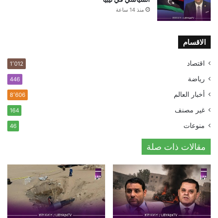
منذ 14 ساعة
الاقسام
اقتصاد
1٬012
رياضة
446
أخبار العالم
8٬606
غير مصنف
164
منوعات
46
مقالات ذات صلة