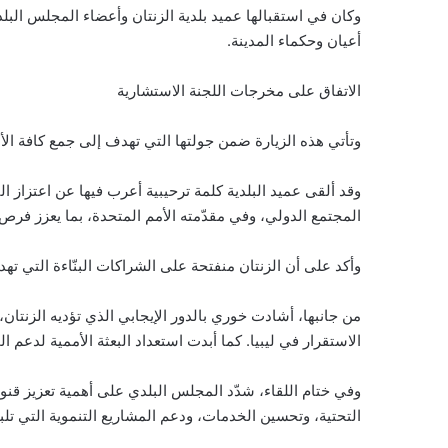
وكان في استقبالها عميد بلدية الزنتان وأعضاء المجلس الب
أعيان وحكماء المدينة.
الاتفاق على مخرجات اللجنة الاستشارية
وتأتي هذه الزيارة ضمن جولتها التي تهدف إلى جمع كافة ال
وقد ألقى عميد البلدية كلمة ترحيبية أعرب فيها عن اعتزاز ال
المجتمع الدولي، وفي مقدّمته الأمم المتحدة، بما يعزز فرص 
وأكد على أن الزنتان منفتحة على الشراكات البنّاءة التي ت
من جانبها، أشادت خوري بالدور الإيجابي الذي تؤديه الزنتان، 
الاستقرار في ليبيا. كما أبدت استعداد البعثة الأممية لدعم ا
وفي ختام اللقاء، شدّد المجلس البلدي على أهمية تعزيز قنوا
التحتية، وتحسين الخدمات، ودعم المشاريع التنموية التي تلب