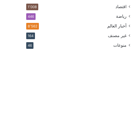
اقتصاد
1٬008
رياضة
446
أخبار العالم
8٬562
غير مصنف
164
منوعات
46