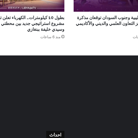
ليبية وجنوب السودان توقعان مذكرة
بطول 10 كيلومترات… الكهرباء تعلن ت
ز التعاون العلمي والديني والأكاديمي
مشروع استراتيجي جديد بين محطتي 
وسيدي خليفة ببنغازي
منذ 6 ساعات
احداث