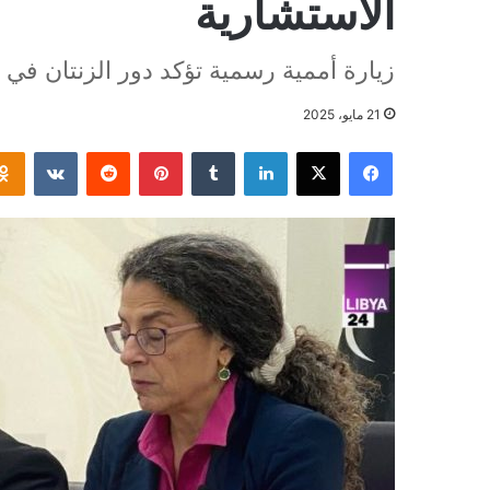
الاستشارية
زيارة أممية رسمية تؤكد دور الزنتان في ا
21 مايو، 2025
فيسبوك
‫X
لينكدإن
بينتيريست