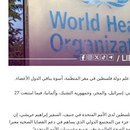
ع علم دولة فلسطين في مقر المنظمة، أسوة بباقي الدول الأعضاء.
وحصل القرار على تأييد 95 دولة، مقابل أربع دول عارضته، هي: إسرائيل، والمجر، وجمهورية التشيك، وألمانيا، فيما امتنعت 27
ة فلسطين لدى الأمم المتحدة في جنيف، السفير إبراهيم خريشي، إن
جزء من المجتمع الدولي الذي يساهم في دعم القضايا الصحية معبرا
 الصحة العالمية وفي جميع مؤسسات الأمم المتحدة”.