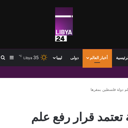
℃
35
ب
إضافة
لرئيسية
أخبار العالم
دولى
ليبيا
Libya
ميًا
لم دولة فلسطين بمقرها
تعتمد قرار رفع علم