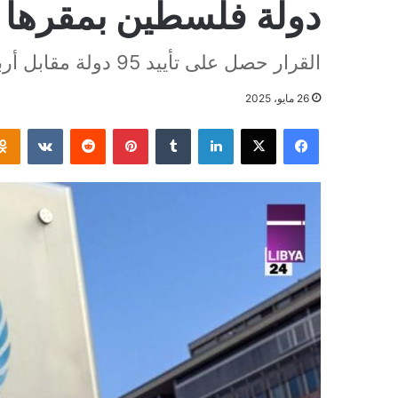
دولة فلسطين بمقرها
القرار حصل على تأييد 95 دولة مقابل أربع دول عارضته
26 مايو، 2025
فيسبوك
‫X
لينكدإن
بينتيريست