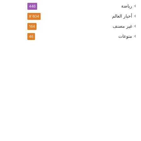
رياضة
446
أخبار العالم
8٬604
غير مصنف
164
منوعات
46