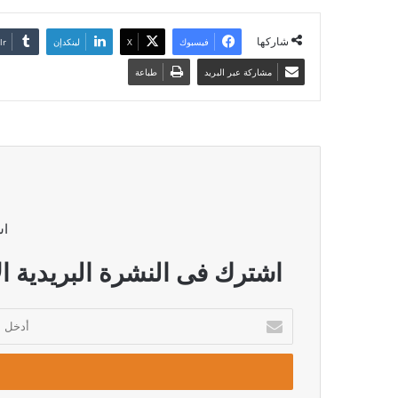
شاركها
فيسبوك
‫X
لينكدإن
مشاركة عبر البريد
طباعة
اش
اشترك فى النشرة البريدية ال
أدخل
بريدك
الإلكتروني