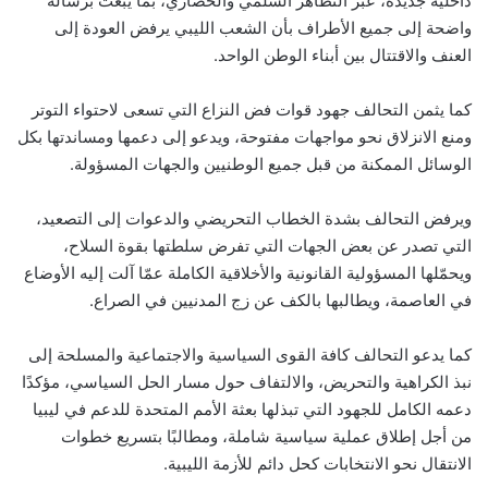
داخلية جديدة، عبر التظاهر السلمي والحضاري، بما يبعث برسالة
واضحة إلى جميع الأطراف بأن الشعب الليبي يرفض العودة إلى
العنف والاقتتال بين أبناء الوطن الواحد.
كما يثمن التحالف جهود قوات فض النزاع التي تسعى لاحتواء التوتر
ومنع الانزلاق نحو مواجهات مفتوحة، ويدعو إلى دعمها ومساندتها بكل
الوسائل الممكنة من قبل جميع الوطنيين والجهات المسؤولة.
ويرفض التحالف بشدة الخطاب التحريضي والدعوات إلى التصعيد،
التي تصدر عن بعض الجهات التي تفرض سلطتها بقوة السلاح،
ويحمّلها المسؤولية القانونية والأخلاقية الكاملة عمّا آلت إليه الأوضاع
في العاصمة، ويطالبها بالكف عن زج المدنيين في الصراع.
كما يدعو التحالف كافة القوى السياسية والاجتماعية والمسلحة إلى
نبذ الكراهية والتحريض، والالتفاف حول مسار الحل السياسي، مؤكدًا
دعمه الكامل للجهود التي تبذلها بعثة الأمم المتحدة للدعم في ليبيا
من أجل إطلاق عملية سياسية شاملة، ومطالبًا بتسريع خطوات
الانتقال نحو الانتخابات كحل دائم للأزمة الليبية.