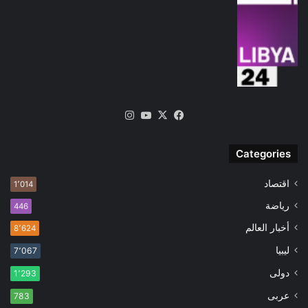
‫X
فيسبوك
‫YouTube
انستقرام
Categories
اقتصاد
1٬014
رياضة
446
أخبار العالم
8٬624
ليبيا
7٬067
دولى
1٬293
عربى
783