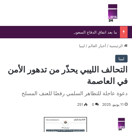
بحث عن
الق
ما بعد اتفاق الدفاع السعودي-التركي-الباكستاني.. نتائج متوقعة وفرص توسع إقليمي
الرئيسية
/
أخبار العالم
/
ليبيا
ليبيا
التحالف الليبي يحذّر من تدهور الأمن
في العاصمة
دعوة عاجلة للتظاهر السلمي رفضًا للعنف المسلح
11 يونيو، 2025
0
251