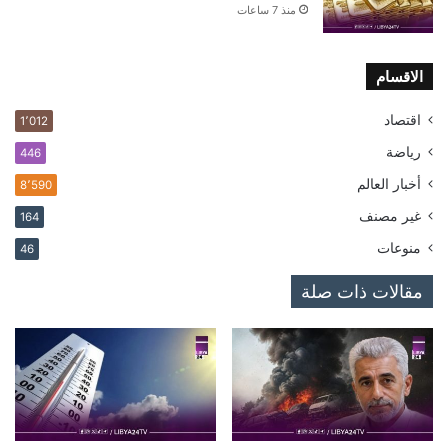
منذ 7 ساعات
الاقسام
اقتصاد
1٬012
رياضة
446
أخبار العالم
8٬590
غير مصنف
164
منوعات
46
مقالات ذات صلة