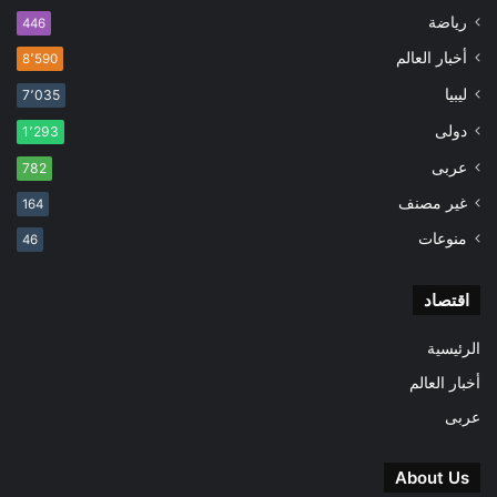
رياضة
446
أخبار العالم
8٬590
ليبيا
7٬035
دولى
1٬293
عربى
782
غير مصنف
164
منوعات
46
اقتصاد
الرئيسية
أخبار العالم
عربى
About Us