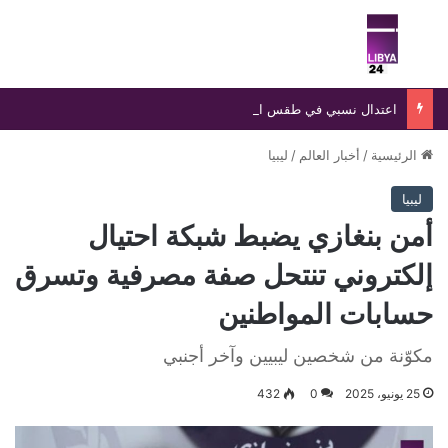
بحث عن
الق
اعتدال نسبي في طقس الشمال وارتفاع الحرارة جنوبًا مع توقعات بتراجعها خلال اليومين المقبلين
الرئيسية
/
أخبار العالم
/
ليبيا
ليبيا
أمن بنغازي يضبط شبكة احتيال
إلكتروني تنتحل صفة مصرفية وتسرق
حسابات المواطنين
مكوّنة من شخصين ليبيين وآخر أجنبي
25 يونيو، 2025
0
432