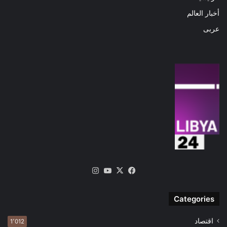
أخبار العالم
عربى
‫X
فيسبوك
‫YouTube
انستقرام
Categories
اقتصاد
1٬012