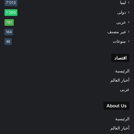
ليبيا
7٬013
دولى
1٬290
عربى
781
غير مصنف
164
منوعات
46
اقتصاد
الرئيسية
أخبار العالم
عربى
About Us
الرئيسية
أخبار العالم