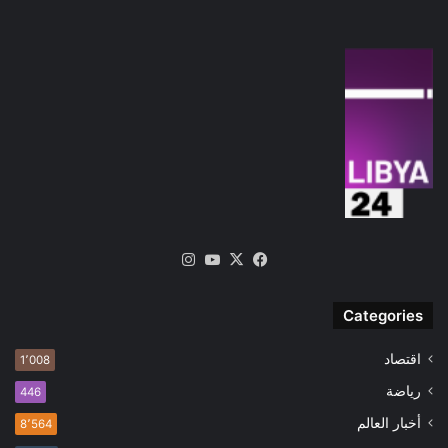
‫X
فيسبوك
‫YouTube
انستقرام
Categories
اقتصاد
1٬008
رياضة
446
أخبار العالم
8٬564