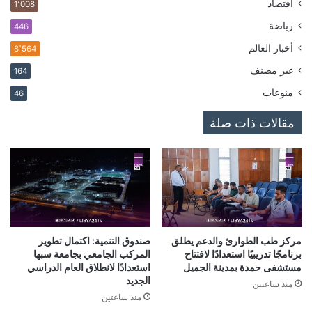
اقتصاد
1٬008
رياضة
446
أخبار العالم
8٬564
غير مصنف
164
منوعات
46
مقالات ذات صلة
مركز طب الطوارئ والدعم يطلق
صندوق التنمية: اكتمال تطوير
برنامجًا تدريبيًا استعدادًا لافتتاح
المركب الجامعي بجامعة سبها
مستشفى حمدة بمدينة الجميل
استعدادًا لانطلاق العام الدراسي
الجديد
منذ ساعتين
منذ ساعتين