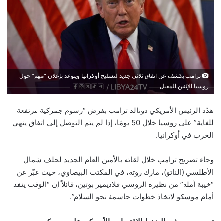
ترامب يكشف عن اتفاق ثلاثي جديد لتسليح أوكرانيا ويتوعد بإعلان "مهم" حول
روسيا الإثنين المقبل
هدّد الرئيس الأمريكي دونالد ترامب بفرض “رسوم جمركية مرتفعة
للغاية” على روسيا خلال 50 يومًا، إذا لم يتم التوصل إلى اتفاق ينهي
الحرب في أوكرانيا.
وجاء تصريح ترامب خلال لقائه بالأمين العام الجديد لحلف شمال
الأطلسي (الناتو)، مارك روته، في المكتب البيضاوي، حيث عبّر عن
“خيبة أمله” من نظيره الروسي فلاديمير بوتين، قائلاً إن “الوقت ينفد
أمام موسكو لاتخاذ خطوات حاسمة نحو السلام”.