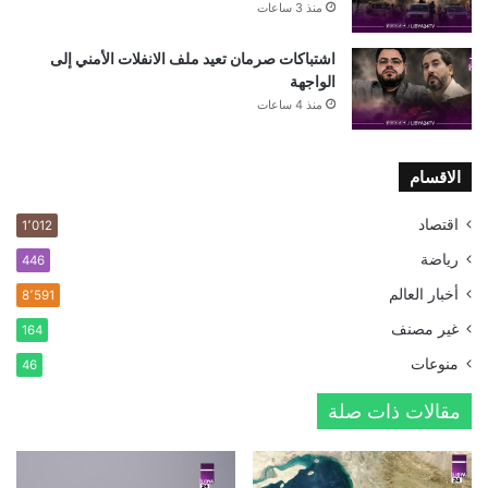
منذ 3 ساعات
اشتباكات صرمان تعيد ملف الانفلات الأمني إلى
الواجهة
منذ 4 ساعات
الاقسام
اقتصاد
1٬012
رياضة
446
أخبار العالم
8٬591
غير مصنف
164
منوعات
46
مقالات ذات صلة