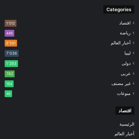
Categories
اقتصاد
1٬012
رياضة
446
أخبار العالم
8٬591
ليبيا
7٬036
دولى
1٬293
عربى
782
غير مصنف
164
منوعات
46
اقتصاد
الرئيسية
أخبار العالم