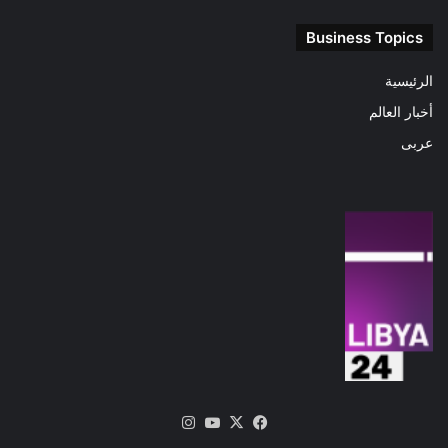
Business Topics
الرئيسية
أخبار العالم
عربى
‫X
فيسبوك
‫YouTube
انستقرام