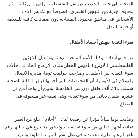
التوجه، إلى جانب الحديث عن نقل الفلسطينيين إلى دول ثالثة، يثير
مخاوف جدية من التهجير القسري، خصوصاً مع تكديس آلاف
الأشخاص في مناطق محدودة المساحة دون ضمانات كافية للسلامة
أو حرية التنقل.
سوء التغذية ينهش أجساد الأطفال
من جهتها، دقت وكالة الأمم المتحدة لإغاثة وتشغيل اللاجئين
الفلسطينيين (الأونروا) ناقوس الخطر بشأن الارتفاع الحاد في حالات
سوء التغذية بين الأطفال. وصرّحت جولييت توما، مديرة الاتصال
والإعلام في الأونروا، أن الفحوصات التي أجرتها فرق الوكالة الصحية
شملت 240 ألف طفل دون سن الخامسة، وتبين أن واحداً من كل
عشرة أطفال يعاني من سوء تغذية، وهي نسبة غير مسبوقة في
القطاع.
وقدّمت توما مثالاً مؤثراً عن رضيعة تُدعى “أحلام”، تبلغ من العمر
ثمانية أشهر، تعاني من سوء تغذية حاد وتدهور متسارع في حالتها رغم
تلقيها رعاية طبية محدودة، في ظل نقص المياه النظيفة وسوء