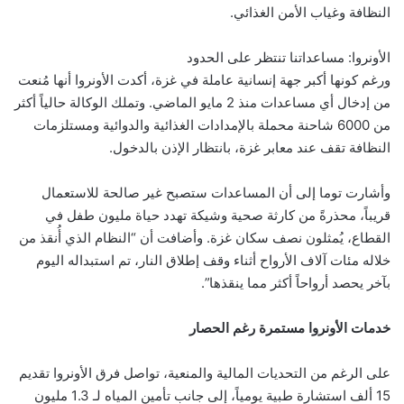
النظافة وغياب الأمن الغذائي.
الأونروا: مساعداتنا تنتظر على الحدود
ورغم كونها أكبر جهة إنسانية عاملة في غزة، أكدت الأونروا أنها مُنعت
من إدخال أي مساعدات منذ 2 مايو الماضي. وتملك الوكالة حالياً أكثر
من 6000 شاحنة محملة بالإمدادات الغذائية والدوائية ومستلزمات
النظافة تقف عند معابر غزة، بانتظار الإذن بالدخول.
وأشارت توما إلى أن المساعدات ستصبح غير صالحة للاستعمال
قريباً، محذرةً من كارثة صحية وشيكة تهدد حياة مليون طفل في
القطاع، يُمثلون نصف سكان غزة. وأضافت أن “النظام الذي أُنقذ من
خلاله مئات آلاف الأرواح أثناء وقف إطلاق النار، تم استبداله اليوم
بآخر يحصد أرواحاً أكثر مما ينقذها”.
خدمات الأونروا مستمرة رغم الحصار
على الرغم من التحديات المالية والمنعية، تواصل فرق الأونروا تقديم
15 ألف استشارة طبية يومياً، إلى جانب تأمين المياه لـ 1.3 مليون