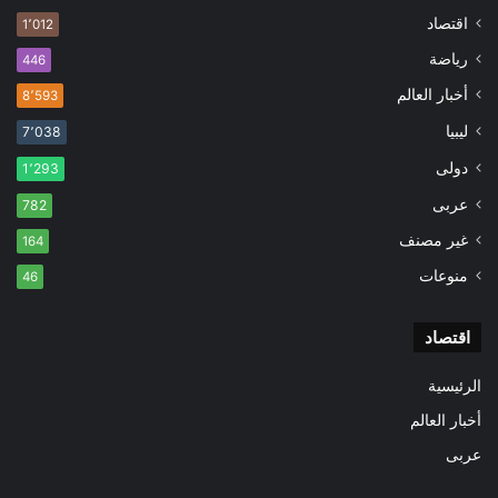
اقتصاد
1٬012
رياضة
446
أخبار العالم
8٬593
ليبيا
7٬038
دولى
1٬293
عربى
782
غير مصنف
164
منوعات
46
اقتصاد
الرئيسية
أخبار العالم
عربى