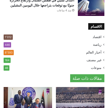
اعتدال نسبي في طقس الشمال وارتفاع الحرارة
جنوبًا مع توقعات بتراجعها خلال اليومين المقبلين
منذ 4 ساعات
الاقسام
اقتصاد
1٬012
رياضة
446
أخبار العالم
8٬593
غير مصنف
164
منوعات
46
مقالات ذات صلة