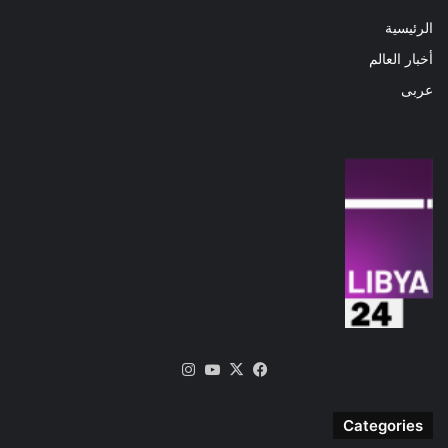
الرئيسية
أخبار العالم
عربى
‫X
فيسبوك
‫YouTube
انستقرام
Categories