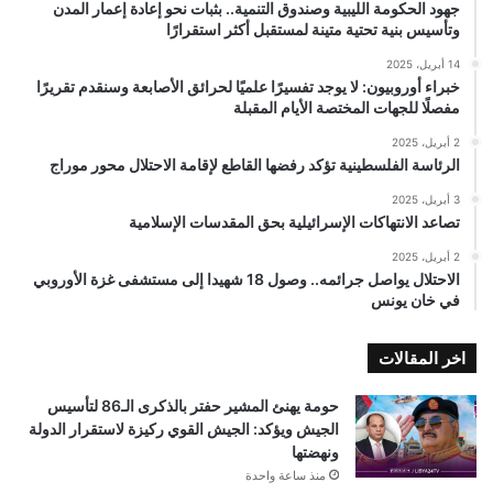
جهود الحكومة الليبية وصندوق التنمية.. بثبات نحو إعادة إعمار المدن
وتأسيس بنية تحتية متينة لمستقبل أكثر استقرارًا
14 أبريل، 2025
خبراء أوروبيون: لا يوجد تفسيرًا علميًا لحرائق الأصابعة وسنقدم تقريرًا
مفصلًا للجهات المختصة الأيام المقبلة
2 أبريل، 2025
الرئاسة الفلسطينية تؤكد رفضها القاطع لإقامة الاحتلال محور موراج
3 أبريل، 2025
تصاعد الانتهاكات الإسرائيلية بحق المقدسات الإسلامية
2 أبريل، 2025
الاحتلال يواصل جرائمه.. وصول 18 شهيدا إلى مستشفى غزة الأوروبي
في خان يونس
اخر المقالات
حومة يهنئ المشير حفتر بالذكرى الـ86 لتأسيس
الجيش ويؤكد: الجيش القوي ركيزة لاستقرار الدولة
ونهضتها
منذ ساعة واحدة