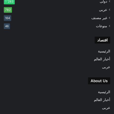
دولى
1٬293
عربى
782
غير مصنف
164
منوعات
46
اقتصاد
الرئيسية
أخبار العالم
عربى
About Us
الرئيسية
أخبار العالم
عربى