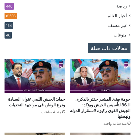
رياضة
446
أخبار العالم
8٬608
غير مصنف
164
منوعات
46
مقالات ذات صلة
حومة يهنئ المشير حفتر بالذكرى
حماد: الجيش الليبي عنوان السيادة
الـ86 لتأسيس الجيش ويؤكد:
ودرع الوطن في مواجهة التحديات
الجيش القوي ركيزة لاستقرار الدولة
منذ 4 ساعات
ونهضتها
منذ ساعة واحدة