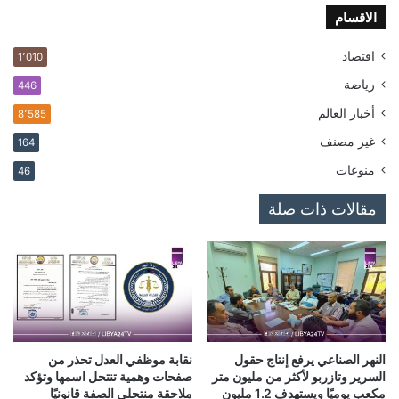
الاقسام
اقتصاد
1٬010
رياضة
446
أخبار العالم
8٬585
غير مصنف
164
منوعات
46
مقالات ذات صلة
النهر الصناعي يرفع إنتاج حقول
نقابة موظفي العدل تحذر من
السرير وتازربو لأكثر من مليون متر
صفحات وهمية تنتحل اسمها وتؤكد
مكعب يوميًا ويستهدف 1.2 مليون
ملاحقة منتحلي الصفة قانونيًا