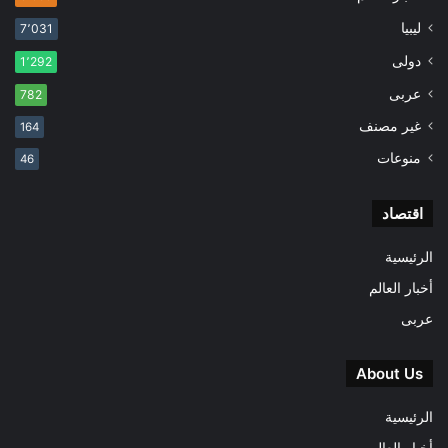
ليبيا
7٬031
دولى
1٬292
عربى
782
غير مصنف
164
منوعات
46
اقتصاد
الرئيسية
أخبار العالم
عربى
About Us
الرئيسية
أخبار العالم