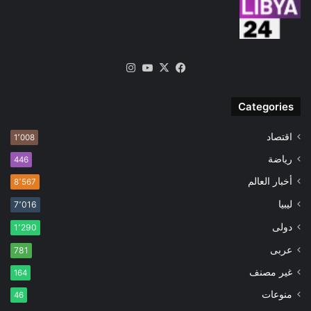
‫X
فيسبوك
‫YouTube
انستقرام
Categories
اقتصاد
1٬008
رياضة
446
أخبار العالم
8٬567
ليبيا
7٬016
دولى
1٬290
عربى
781
غير مصنف
164
منوعات
46