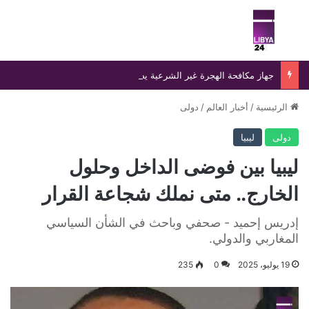
بحث عن
الق
جهاز مكافحة الهجرة غير الشرعية يضبط 15 مهاجرًا غير شرعي على سواحل الحمامة والحنية
الرئيسية
/
أخبار العالم
/
دولى
دولى
ليبيا
ليبيا بين فوضى الداخل وحلول
الخارج.. متى نملك شجاعة القرار
إدريس إحميد - صحفي وباحث في الشأن السياسي
المغاربي والدولي.
19 يوليو، 2025
0
235