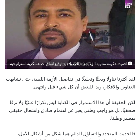
احميد: حكومة منتهية الولاية لا تملك صلاحية توقيع اتفاقيات عسكرية استراتيجية
لقد أكثرنا تناولًا وبحثًا وتحليلًا في تفاصيل الأزمة الليبية، حتى تشابهت
العناوين والأفكار، وبدا للبعض أن كل شيء قيل وانتهى.
لكن الحقيقة أن هذا الاستمرار في الكتابة ليس تكرارًا عبثيًا ولا ترفًا
صحفيًا، بل هو واجب وطني يعبر عن اهتمام صادق وانشغال حقيقي
بمصير وطننا.
فالحديث المتجدد والتساؤل الدائم هما شكل من أشكال الأمل،