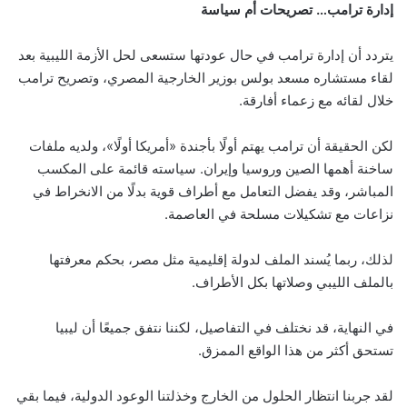
إدارة ترامب… تصريحات أم سياسة
يتردد أن إدارة ترامب في حال عودتها ستسعى لحل الأزمة الليبية بعد
لقاء مستشاره مسعد بولس بوزير الخارجية المصري، وتصريح ترامب
خلال لقائه مع زعماء أفارقة.
لكن الحقيقة أن ترامب يهتم أولًا بأجندة «أمريكا أولًا»، ولديه ملفات
ساخنة أهمها الصين وروسيا وإيران. سياسته قائمة على المكسب
المباشر، وقد يفضل التعامل مع أطراف قوية بدلًا من الانخراط في
نزاعات مع تشكيلات مسلحة في العاصمة.
لذلك، ربما يُسند الملف لدولة إقليمية مثل مصر، بحكم معرفتها
بالملف الليبي وصلاتها بكل الأطراف.
في النهاية، قد نختلف في التفاصيل، لكننا نتفق جميعًا أن ليبيا
تستحق أكثر من هذا الواقع الممزق.
لقد جربنا انتظار الحلول من الخارج وخذلتنا الوعود الدولية، فيما بقي