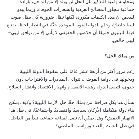
ومحاولة واعية للتذكير بأن الحل لن يولد إلا من الداخل، بإرادة
جماعية تتجاوز المصالح الفردية والشعارات الجوفاء. وربما يبدو
للبعض أن هذه الكلمات مكررة، لكنها تظل ضرورية كي يظل صوت
ليبيا حاضرًا، وحلم الدولة القوية الموحدة حيًّا، في انتظار لحظة يقتنع
فيها الليبيون جميعًا أن خلاصهم الحقيقي لا يأتي إلا من توافق ليبي–
ليبي خالص.
من يملك الحل؟
رغم مرور أكثر من أربعة عشر عامًا على سقوط الدولة الليبية
ودخولها في دوامة الفوضى، تتوالى المبادرات والاقتراحات دون
جدوى، لتبقى الدولة رهينة الانقسام وانهيار الاقتصاد وانتشار السلاح.
نسأل هنا بكل صراحة: من يملك حقًا حل الأزمة الليبية؟ وكيف يمكن
بناء دولة متكاملة الأركان سياسيًا واقتصاديًا واجتماعيًا، في ظل هذا
الانهيار العميق؟ وهل يمكن أن نصل لقناعة جماعية تبدأ من الداخل،
في ظل التعنت والعناد ورواسب الماضي؟