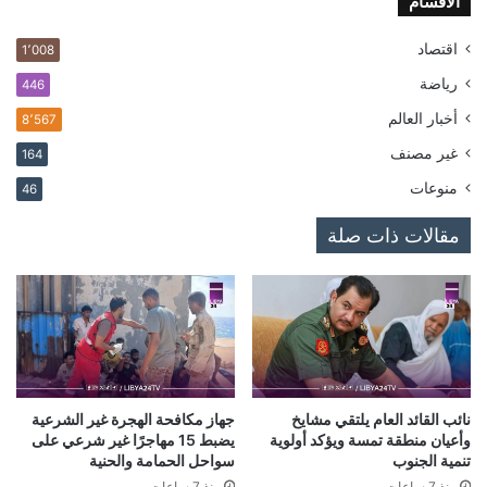
الاقسام
اقتصاد
1٬008
رياضة
446
أخبار العالم
8٬567
غير مصنف
164
منوعات
46
مقالات ذات صلة
نائب القائد العام يلتقي مشايخ
جهاز مكافحة الهجرة غير الشرعية
وأعيان منطقة تمسة ويؤكد أولوية
يضبط 15 مهاجرًا غير شرعي على
تنمية الجنوب
سواحل الحمامة والحنية
منذ 7 ساعات
منذ 7 ساعات