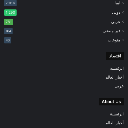
ليبيا
7٬016
دولى
1٬290
عربى
781
غير مصنف
164
منوعات
46
اقتصاد
الرئيسية
أخبار العالم
عربى
About Us
الرئيسية
أخبار العالم