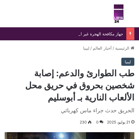
بحث عن
الق
جهاز مكافحة الهجرة غير الشرعية يضبط 15 مهاجرًا غير شرعي على سواحل الحمامة والحنية
الرئيسية
/
أخبار العالم
/
ليبيا
ليبيا
طب الطوارئ والدعم: إصابة
شخصين بحروق في حريق محل
الألعاب النارية بـ أبوسليم
الحريق حدث جراء ماس كهربائي
21 يوليو، 2025
0
230