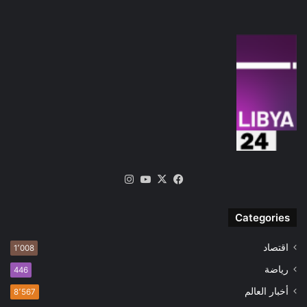
‫X
فيسبوك
‫YouTube
انستقرام
Categories
اقتصاد
1٬008
رياضة
446
أخبار العالم
8٬567