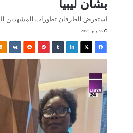
بشأن ليبيا
استعرض الطرفان تطورات المشهدين السي
22 يوليو، 2025
فيسبوك
‫X
لينكدإن
بينتيريست