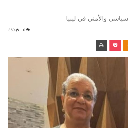
اسي والأمني في ليبيا
359
0
Odnoklassniki
‫Pocket
طباعة