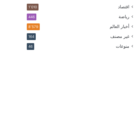
اقتصاد
1٬010
رياضة
446
أخبار العالم
8٬579
غير مصنف
164
منوعات
46