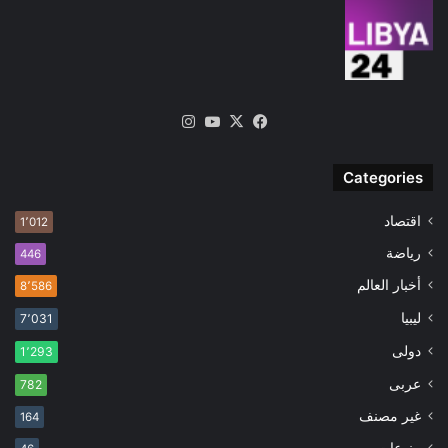
‫X
فيسبوك
‫YouTube
انستقرام
Categories
اقتصاد
1٬012
رياضة
446
أخبار العالم
8٬586
ليبيا
7٬031
دولى
1٬293
عربى
782
غير مصنف
164
منوعات