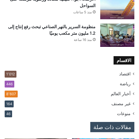
السواحل
منذ 5 ساعات
منظومة السرير بالنهر الصناعي تبحث رفع إنتاج إلى
1.2 مليون متر مكعب يوميًا
منذ 16 ساعة
الاقسام
اقتصاد
1٬012
رياضة
446
أخبار العالم
8٬607
غير مصنف
164
منوعات
46
مقالات ذات صلة