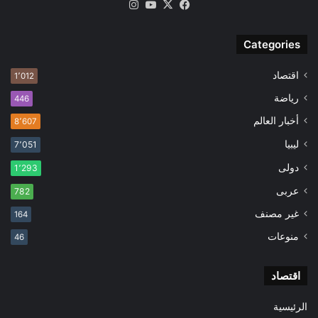
‫X
فيسبوك
‫YouTube
انستقرام
Categories
اقتصاد
1٬012
رياضة
446
أخبار العالم
8٬607
ليبيا
7٬051
دولى
1٬293
عربى
782
غير مصنف
164
منوعات
46
اقتصاد
الرئيسية