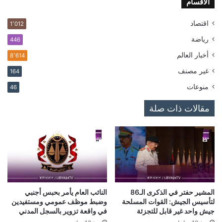
الاقسام
اقتصاد
1٬012
رياضة
446
أخبار العالم
8٬614
غير مصنف
164
منوعات
46
مقالات ذات صلة
المشير حفتر في الذكرى الـ86
النائب العام يأمر بحبس أجنبي
لتأسيس الجيش: القوات المسلحة
وضبط موظف عمومي ومستفيدين
جيش واحد غير قابل للتجزئة
في واقعة تزوير بالسجل المدني