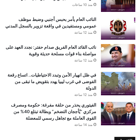
منذ 10 ساعات
النائب العام يأمر بحبس أجنبي وضبط موظف
عمومي ومستفيدين في واقعة تزوير بالسجل المدني
منذ 12 ساعة
نائب القائد العام الفريق صدام حفتر: نجدد العهد على
مواصلة بناء قوات مسلحة حديثة وقوية
منذ 12 ساعة
في ظل انهيار الأمن وتبدد الاحتياطيات.. اتساع رقعة
الفوضى في غرب ليبيا يهدد بتقويض ما تبقى من
الدولة
منذ 12 ساعة
الفيتوري يحذر من حلقة مفرغة: حكومة ومصرف
مركزي “يُأججان التضخم” وبطالة تبتلع 40% من
القوى العاملة مع تجاهل رسمي للمعضلة
منذ 14 ساعة