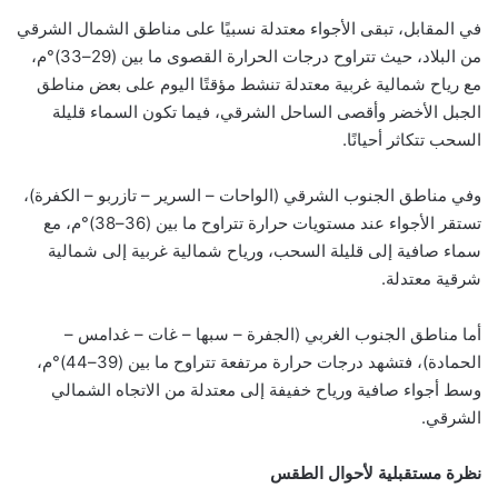
في المقابل، تبقى الأجواء معتدلة نسبيًا على مناطق الشمال الشرقي
من البلاد، حيث تتراوح درجات الحرارة القصوى ما بين (29–33)°م،
مع رياح شمالية غربية معتدلة تنشط مؤقتًا اليوم على بعض مناطق
الجبل الأخضر وأقصى الساحل الشرقي، فيما تكون السماء قليلة
السحب تتكاثر أحيانًا.
وفي مناطق الجنوب الشرقي (الواحات – السرير – تازربو – الكفرة)،
تستقر الأجواء عند مستويات حرارة تتراوح ما بين (36–38)°م، مع
سماء صافية إلى قليلة السحب، ورياح شمالية غربية إلى شمالية
شرقية معتدلة.
أما مناطق الجنوب الغربي (الجفرة – سبها – غات – غدامس –
الحمادة)، فتشهد درجات حرارة مرتفعة تتراوح ما بين (39–44)°م،
وسط أجواء صافية ورياح خفيفة إلى معتدلة من الاتجاه الشمالي
الشرقي.
نظرة مستقبلية لأحوال الطقس