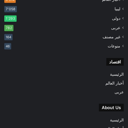
ليبيا
7٬058
دولى
1٬293
عربى
782
غير مصنف
164
منوعات
46
اقتصاد
الرئيسية
أخبار العالم
عربى
About Us
الرئيسية