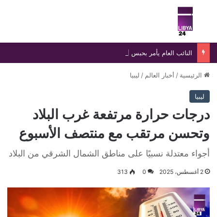
بحث عن
الق
النائب العام يأمر بحبس أجنبي وضبط موظف عمومي ومستفيدين في واقعة تزوير بالسجل المدني
الرئيسية
/
أخبار العالم
/
ليبيا
ليبيا
درجات حرارة مرتفعة غرب البلاد
وتحسن مرتقب مع منتصف الأسبوع
أجواء معتدلة نسبيًا على مناطق الشمال الشرقي من البلاد
2 أغسطس، 2025
0
313