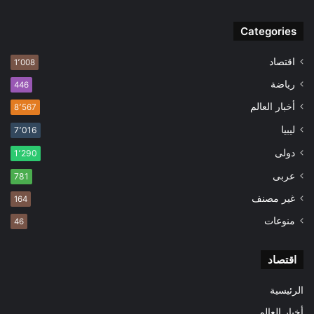
Categories
اقتصاد
1٬008
رياضة
446
أخبار العالم
8٬567
ليبيا
7٬016
دولى
1٬290
عربى
781
غير مصنف
164
منوعات
46
اقتصاد
الرئيسية
أخبار العالم