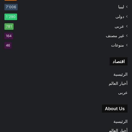
ليبيا
7٬006
دولى
1٬290
عربى
781
غير مصنف
164
منوعات
46
اقتصاد
الرئيسية
أخبار العالم
عربى
About Us
الرئيسية
أخبار العالم