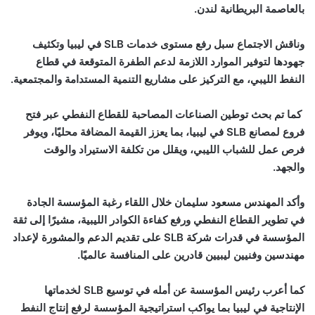
بالعاصمة البريطانية لندن.
وناقش الاجتماع سبل رفع مستوى خدمات
SLB
في ليبيا وتكثيف
جهودها لتوفير الموارد اللازمة لدعم الطفرة المتوقعة في قطاع
النفط الليبي، مع التركيز على مشاريع التنمية المستدامة والمجتمعية.
كما تم بحث توطين الصناعات المصاحبة للقطاع النفطي عبر فتح
فروع لمصانع
SLB
في ليبيا، بما يعزز القيمة المضافة محليًا، ويوفر
فرص عمل للشباب الليبي، ويقلل من تكلفة الاستيراد والوقت
والجهد.
وأكد المهندس مسعود سليمان خلال اللقاء رغبة المؤسسة الجادة
في تطوير القطاع النفطي ورفع كفاءة الكوادر الليبية، مشيرًا إلى ثقة
المؤسسة في قدرات شركة
SLB
على تقديم الدعم والمشورة لإعداد
مهندسين وفنيين ليبيين قادرين على المنافسة عالميًا.
كما أعرب رئيس المؤسسة عن أمله في توسيع
SLB
لخدماتها
الإنتاجية في ليبيا بما يواكب استراتيجية المؤسسة لرفع إنتاج النفط