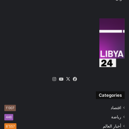
‫X
فيسبوك
‫YouTube
انستقرام
Categories
اقتصاد
1٬007
رياضة
446
أخبار العالم
8٬557