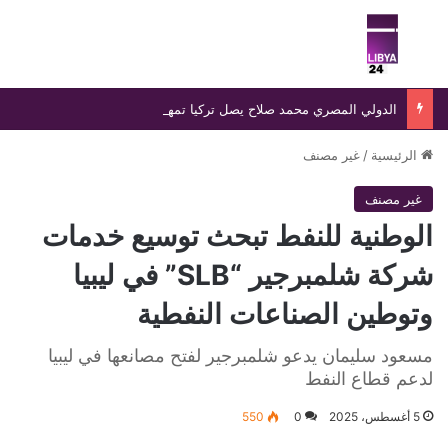
بحث عن
الق
الدولي المصري محمد صلاح يصل تركيا تمهيدًا لإتمام انتقاله إلى طرابزون سبور وسط استقبال جماهيري واسع
الرئيسية
/
غير مصنف
غير مصنف
الوطنية للنفط تبحث توسيع خدمات
شركة شلمبرجير “SLB” في ليبيا
وتوطين الصناعات النفطية
مسعود سليمان يدعو شلمبرجير لفتح مصانعها في ليبيا
لدعم قطاع النفط
5 أغسطس، 2025
0
550