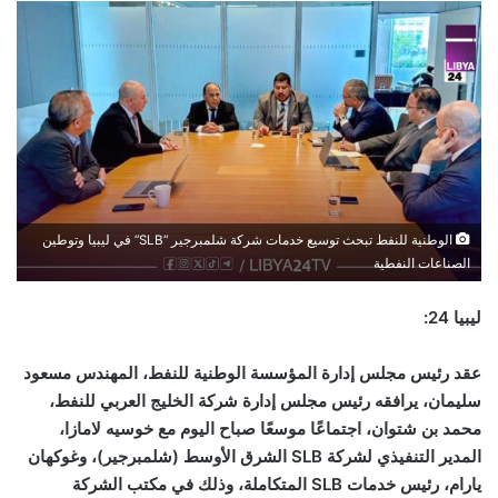
الوطنية للنفط تبحث توسيع خدمات شركة شلمبرجير “SLB” في ليبيا وتوطين
الصناعات النفطية
ليبيا 24:
عقد رئيس مجلس إدارة المؤسسة الوطنية للنفط، المهندس مسعود
سليمان، يرافقه رئيس مجلس إدارة شركة الخليج العربي للنفط،
محمد بن شتوان، اجتماعًا موسعًا صباح اليوم مع خوسيه لامازا،
المدير التنفيذي لشركة
SLB
الشرق الأوسط (شلمبرجير)، وغوكهان
يارام، رئيس خدمات
SLB
المتكاملة، وذلك في مكتب الشركة