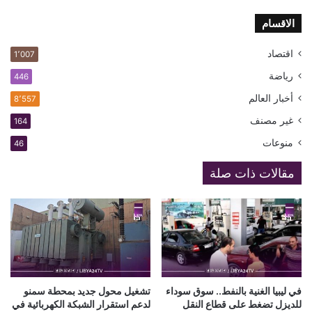
الاقسام
اقتصاد
1٬007
رياضة
446
أخبار العالم
8٬557
غير مصنف
164
منوعات
46
مقالات ذات صلة
في ليبيا الغنية بالنفط.. سوق سوداء
تشغيل محول جديد بمحطة سمنو
للديزل تضغط على قطاع النقل
لدعم استقرار الشبكة الكهربائية في