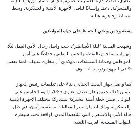
بنغازي، كثّفت إدارة العمليات الأمنية بالجهاز انتشار دورياتها الثابتة
والمتحركة، دعمًا وإسنادًا لباقي الأجهزة الأمنية والعسكرية، وسط
انضباط وجاهزية عالية.
يقظة وحس وطني للحفاظ على حياة المواطنين
وشهدت المدينة “ليلة الأساطير”، حيث واصل رجال الأمن العمل ليلًا
ونهارًا، متسلحين باليقظة والحس الوطني، حفاظًا على أمن
المواطنين وحماية الممتلكات، مؤكدين أن بنغازي ستبقى آمنة بفضل
تكاتف الجهود وتوحيد الصفوف.
كما واصل جهاز البحث الجنائي، بناءً على تعليمات رئيس الجهاز
بتأمين فعاليات مهرجان صيف بنغازي 2025 لليوم الخامس على
التوالي، ضمن خطة أمنية مشتركة بمشاركة مختلف الأجهزة الأمنية
والعسكرية، وذلك لضمان سير الفعاليات بسلاسة وأمان، في ظل
حالة الأمن والاستقرار التي تشهدها المدن الواقعة تحت سيطرة
القوات المسلحة العربية الليبية.