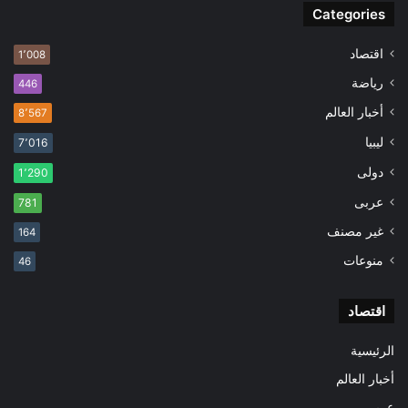
Categories
اقتصاد
1٬008
رياضة
446
أخبار العالم
8٬567
ليبيا
7٬016
دولى
1٬290
عربى
781
غير مصنف
164
منوعات
46
اقتصاد
الرئيسية
أخبار العالم
عربى