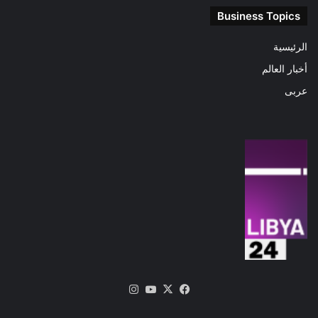
Business Topics
الرئيسية
أخبار العالم
عربى
‫X
فيسبوك
‫YouTube
انستقرام