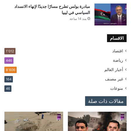
مبادرة بولس تطرح مسارًا جديدًا لإنهاء الانسداد
السياسي في ليبيا
منذ 14 ساعة
الاقسام
اقتصاد
1٬012
رياضة
446
أخبار العالم
8٬606
غير مصنف
164
منوعات
46
مقالات ذات صلة