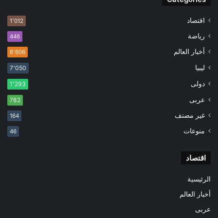
اقتصاد
1٬012
رياضة
446
أخبار العالم
8٬606
ليبيا
7٬050
دولى
1٬293
عربى
782
غير مصنف
164
منوعات
46
اقتصاد
الرئيسية
أخبار العالم
عربى