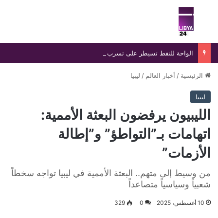
بحث عن
الق
الواحة للنفط تسيطر على تسرب بخط «الزقوط- السدرة» خلال 24 ساعة
الرئيسية
/
أخبار العالم
/
ليبيا
ليبيا
الليبيون يرفضون البعثة الأممية:
اتهامات بـ”التواطؤ” و”إطالة
الأزمات”
من وسيط إلى متهم.. البعثة الأممية في ليبيا تواجه سخطاً
شعبياً وسياسياً متصاعداً
10 أغسطس، 2025
0
329