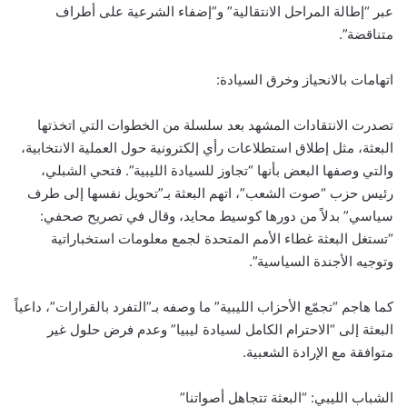
عبر “إطالة المراحل الانتقالية” و”إضفاء الشرعية على أطراف
متناقضة”.
اتهامات بالانحياز وخرق السيادة:
تصدرت الانتقادات المشهد بعد سلسلة من الخطوات التي اتخذتها
البعثة، مثل إطلاق استطلاعات رأي إلكترونية حول العملية الانتخابية،
والتي وصفها البعض بأنها “تجاوز للسيادة الليبية”. فتحي الشبلي،
رئيس حزب “صوت الشعب”، اتهم البعثة بـ”تحويل نفسها إلى طرف
سياسي” بدلاً من دورها كوسيط محايد، وقال في تصريح صحفي:
“تستغل البعثة غطاء الأمم المتحدة لجمع معلومات استخباراتية
وتوجيه الأجندة السياسية”.
كما هاجم “تجمّع الأحزاب الليبية” ما وصفه بـ”التفرد بالقرارات”، داعياً
البعثة إلى “الاحترام الكامل لسيادة ليبيا” وعدم فرض حلول غير
متوافقة مع الإرادة الشعبية.
الشباب الليبي: “البعثة تتجاهل أصواتنا”