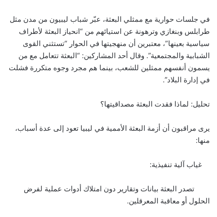
في جلسات حوارية مع ممثلي البعثة، عبّر شباب ليبيون من مدن مثل
طرابلس وبنغازي وترهونة عن استيائهم من “انحياز البعثة لأطراف
سياسية بعينها”، معتبرين أن منهجيتها في الحوار “تستثني القوى
الشبابية والمجتمعية”. وقال أحد المشاركين: “البعثة تتعامل مع من
يسمون أنفسهم ممثلين للشعب، بينما هم مجرد وجوه متكررة فشلت
في إدارة البلاد”.
تحليل: لماذا فقدت البعثة مصداقيتها؟
يرى مراقبون أن أزمة البعثة الأممية في ليبيا تعود إلى عدة أسباب،
منها:
غياب آلية تنفيذية:
تصدر البعثة بيانات وتقارير دون امتلاك أدوات عملية لفرض
الحلول أو معاقبة المعرقلين.