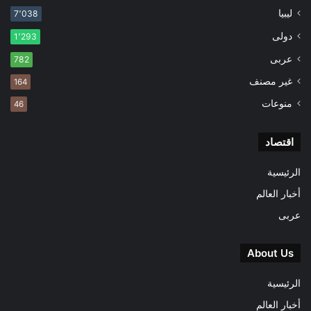
ليبيا
7٬038
دولى
1٬293
عربى
782
غير مصنف
164
منوعات
46
اقتصاد
الرئيسية
أخبار العالم
عربى
About Us
الرئيسية
أخبار العالم