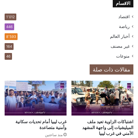
الاقسام
اقتصاد
1٬012
رياضة
446
أخبار العالم
8٬593
غير مصنف
164
منوعات
46
مقالات ذات صلة
اشتباكات الزاوية تعيد ملف
غرب ليبيا أمام تحديات سكانية
الميليشيات إلى واجهة المشهد
وأمنية متصاعدة
الأمني في غرب ليبيا
منذ ساعتين