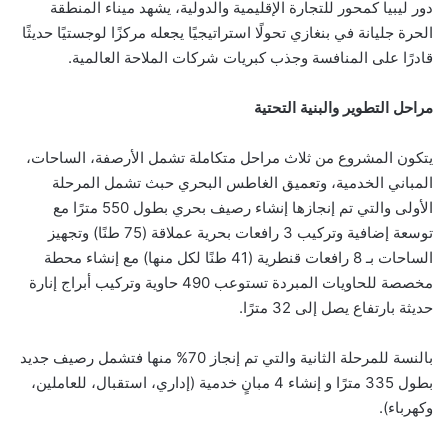
دور ليبيا كمحور للتجارة الإقليمية والدولية، يشهد ميناء المنطقة
الحرة جليانة في بنغازي تحولًا استراتيجيًا يجعله مركزًا لوجستيًا حديثًا
قادرًا على المنافسة وجذب كبريات شركات الملاحة العالمية.
مراحل التطوير والبنية التحتية
يتكون المشروع من ثلاث مراحل متكاملة تشمل الأرصفة، الساحات،
المباني الخدمية، وتعميق الغاطس البحري حبث تشمل المرحلة
الأولى والتي تم إنجازها إنشاء رصيف بحري بطول 550 مترًا مع
توسعة إضافية وتركيب 3 رافعات بحرية عملاقة (75 طنًا) وتجهيز
الساحات بـ 8 رافعات قنطرية (41 طنًا لكل منها) مع إنشاء محطة
مخصصة للحاويات المبردة تستوعب 490 حاوية وتركيب أبراج إنارة
حديثة بارتفاع يصل إلى 32 مترًا.
بالنسة للمرحلة الثانية والتي تم إنجاز 70% منها فتشمل رصيف جديد
بطول 335 مترًا و إنشاء 4 مبانٍ خدمية (إداري، استقبال، للعاملين،
وكهرباء).