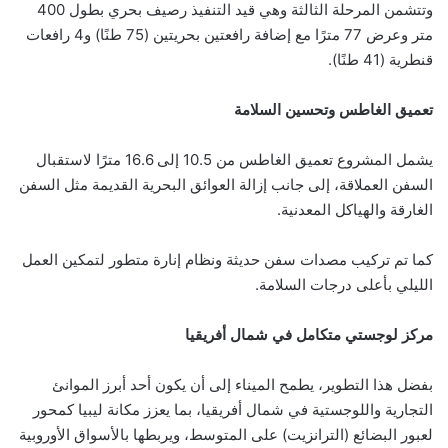
وتتشمن المرحلة الثالثة وهي قيد التنفيذ رصيف بحري بطول 400
متر وعرض 77 مترًا مع إضافة رافعتين بحريتين (75 طنًا) و4 رافعات
قنطرية (41 طنًا).
تعميق الغاطس وتحسين السلامة
يشمل المشروع تعميق الغاطس من 10.5 إلى 16.6 مترًا لاستقبال
السفن العملاقة، إلى جانب إزالة العوائق البحرية القديمة مثل السفن
الغارقة والهياكل المعدنية.
كما تم تركيب مصدات سفن حديثة ونظام إنارة متطور لتمكين العمل
الليلي بأعلى درجات السلامة.
مركز لوجستي متكامل في شمال أفريقيا
بفضل هذا التطوير، يطمح الميناء إلى أن يكون أحد أبرز الموانئ
التجارية واللوجستية في شمال أفريقيا، بما يعزز مكانة ليبيا كمحور
لعبور البضائع (الترانزيت) على المتوسط، ويربطها بالأسواق الأوروبية