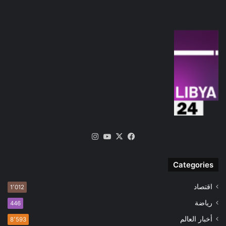
‫X
فيسبوك
‫YouTube
انستقرام
Categories
اقتصاد
1٬012
رياضة
446
أخبار العالم
8٬593