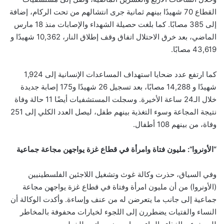
القطاع 70 شهيدًا بينهم ثمانية جرى انتشالهم من تحت الركام، إضافة
إلى 385 مصابًا. كما بلغت حصيلة الشهداء والإصابات منذ 18 مارس
الماضي، بعد خرق الاحتلال اتفاق وقف إطلاق النار، 10,362 شهيدًا و
43,619 مصابًا.
كما ارتفع عدد ضحايا استهداف المساعدات الإنسانية إلى 1,924
شهيدًا و 14,288 مصابًا، بعد تسجيل 26 شهيدًا و175 إصابة جديدة
خلال الـ24 ساعة الأخيرة. وسجلت المستشفيات أيضًا 11 حالة وفاة
نتيجة المجاعة وسوء التغذية بينهم طفل، ليصل العدد الكلي إلى 251
وفاة، من بينهم 108 أطفال.
“الأونروا”: مليون فتاة وامرأة في قطاع غزة يواجهن مجاعة جماعية
وفي السياق، حذرت وكالة غوث وتشغيل اللاجئين الفلسطينيين
(الأونروا) من أن مليون امرأة وفتاة في قطاع غزة يواجهن مجاعة
جماعية إلى جانب ما يتعرضن له من عنف وإساءة. وأكدت الوكالة أن
النساء والفتيات يضطررن إلى اللجوء لخيارات محفوفة بالمخاطر