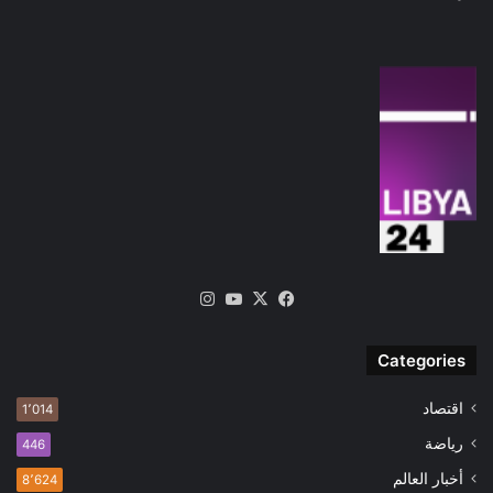
‫X
فيسبوك
‫YouTube
انستقرام
Categories
اقتصاد
1٬014
رياضة
446
أخبار العالم
8٬624