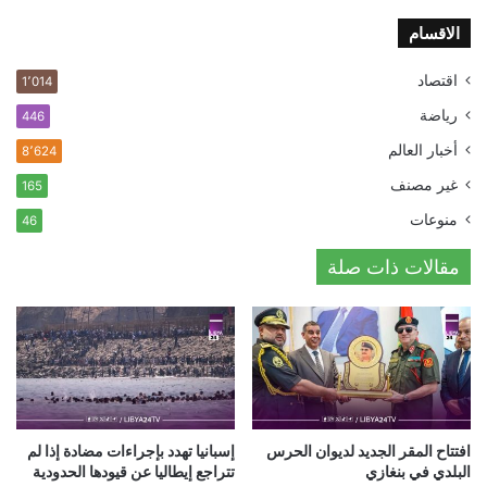
الاقسام
اقتصاد
1٬014
رياضة
446
أخبار العالم
8٬624
غير مصنف
165
منوعات
46
مقالات ذات صلة
افتتاح المقر الجديد لديوان الحرس
إسبانيا تهدد بإجراءات مضادة إذا لم
البلدي في بنغازي
تتراجع إيطاليا عن قيودها الحدودية