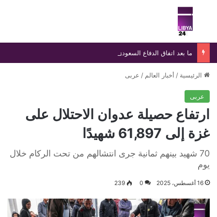
بحث عن
الق
ما بعد اتفاق الدفاع السعودي-التركي-الباكستاني.. نتائج متوقعة وفرص توسع إقليمي
الرئيسية
/
أخبار العالم
/
عربى
عربى
ارتفاع حصيلة عدوان الاحتلال على
غزة إلى 61,897 شهيدًا
70 شهيد بينهم ثمانية جرى انتشالهم من تحت الركام خلال
يوم
16 أغسطس، 2025
0
239