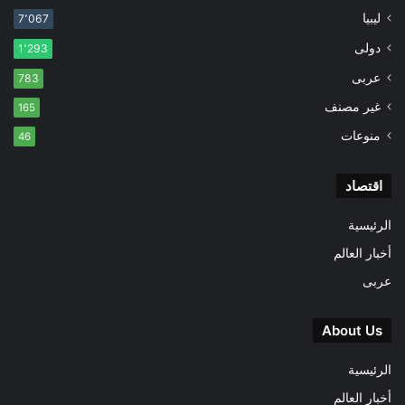
ليبيا
7٬067
دولى
1٬293
عربى
783
غير مصنف
165
منوعات
46
اقتصاد
الرئيسية
أخبار العالم
عربى
About Us
الرئيسية
أخبار العالم