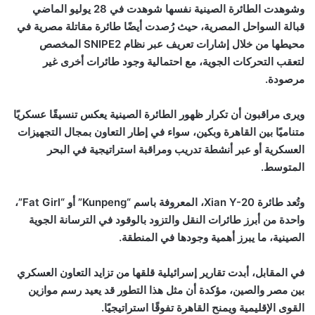
وشوهدت الطائرة الصينية نفسها شوهدت في
28
يوليو الماضي
قبالة السواحل المصرية، حيث رُصدت أيضًا طائرة مقاتلة مصرية في
محيطها من خلال إشارات تعريف عبر نظام
SNIPE2
المخصص
لتعقب التحركات الجوية، مع احتمالية وجود طائرات أخرى غير
مرصودة
.
ويرى مراقبون أن تكرار ظهور الطائرة الصينية يعكس تنسيقًا عسكريًا
متناميًا بين القاهرة وبكين، سواء في إطار التعاون بمجال التجهيزات
العسكرية أو عبر أنشطة تدريب ومراقبة استراتيجية في البحر
المتوسط
.
وتُعد طائرة
Xian Y-20
، المعروفة باسم
“Kunpeng”
أو
“Fat Girl”
،
واحدة من أبرز طائرات النقل والتزود بالوقود في الترسانة الجوية
الصينية، ما يبرز أهمية وجودها في المنطقة
.
في المقابل، أبدت تقارير إسرائيلية قلقها من تزايد التعاون العسكري
بين مصر والصين، مؤكدة أن مثل هذا التطور قد يعيد رسم موازين
القوى الإقليمية ويمنح القاهرة تفوقًا استراتيجيًا
.