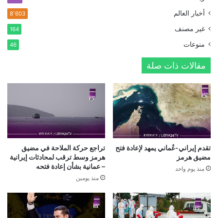
أخبار العالم
8٬603
غير مصنف
164
منوعات
46
مقالات ذات صلة
تقدم إيراني-عُماني يمهد لإعادة فتح
تراجع حركة الملاحة في مضيق
مضيق هرمز
هرمز وسط ترقب لمحادثات إيرانية
– عمانية بشأن إعادة فتحه
منذ يوم واحد
منذ يومين