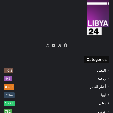
‫X
فيسبوك
‫YouTube
انستقرام
Categories
اقتصاد
1٬012
رياضة
446
أخبار العالم
8٬603
ليبيا
7٬047
دولى
1٬293
عربى
782