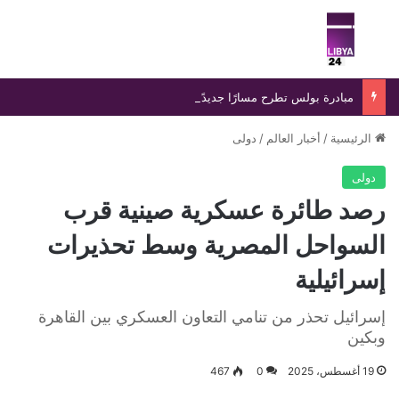
بحث عن
الق
مبادرة بولس تطرح مسارًا جديدًا لإنهاء الانسداد السياسي في ليبيا
الرئيسية
/
أخبار العالم
/
دولى
دولى
رصد طائرة عسكرية صينية قرب
السواحل المصرية وسط تحذيرات
إسرائيلية
إسرائيل تحذر من تنامي التعاون العسكري بين القاهرة
وبكين
19 أغسطس، 2025
0
467