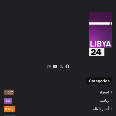
‫X
فيسبوك
‫YouTube
انستقرام
Categories
اقتصاد
1٬007
رياضة
446
أخبار العالم
8٬557