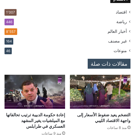
اقتصاد
1٬007
رياضة
446
أخبار العالم
8٬557
غير مصنف
164
منوعات
46
مقالات ذات صلة
التضخم يعيد ضغوط الأسعار إلى
إعادة حكومة الدبيبة ترتيب تحالفاتها
واجهة الاقتصاد الليبي
مع الميلشيات يغير المشهد
العسكري في طرابلس
منذ 8 ساعات
منذ 9 ساعات