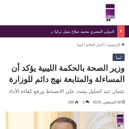
بحث عن
الق
الدولي المصري محمد صلاح يصل تركيا تمهيدًا لإتمام انتقاله إلى طرابزون سبور وسط استقبال جماهيري واسع
الرئيسية
/
أخبار العالم
/
ليبيا
ليبيا
وزير الصحة بالحكمة الليبية يؤكد أن
المساءلة والمتابعة نهج دائم للوزارة
عثمان عبد الجليل يشدد على الانضباط ورفع كفاءة الأداء
26 أغسطس، 2025
0
295