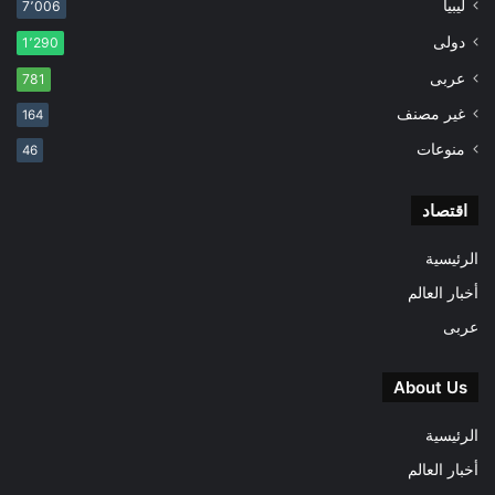
ليبيا
7٬006
دولى
1٬290
عربى
781
غير مصنف
164
منوعات
46
اقتصاد
الرئيسية
أخبار العالم
عربى
About Us
الرئيسية
أخبار العالم