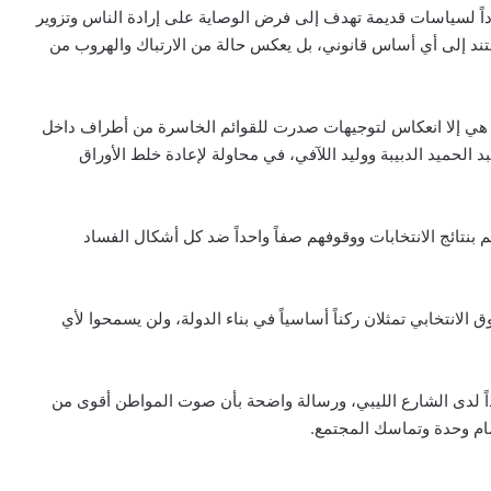
اً لسياسات قديمة تهدف إلى فرض الوصاية على إرادة الناس وتزوير
يستند إلى أي أساس قانوني، بل يعكس حالة من الارتباك والهروب من
ا هي إلا انعكاس لتوجيهات صدرت للقوائم الخاسرة من أطراف داخل
 الحميد الدبيبة ووليد اللآفي، في محاولة لإعادة خلط الأوراق
نتائج الانتخابات ووقوفهم صفاً واحداً ضد كل أشكال الفساد
 الانتخابي تمثلان ركناً أساسياً في بناء الدولة، ولن يسمحوا لأي
اً لدى الشارع الليبي، ورسالة واضحة بأن صوت المواطن أقوى من
مام وحدة وتماسك المجتمع.