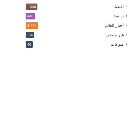
اقتصاد
1٬008
رياضة
446
أخبار العالم
8٬562
غير مصنف
164
منوعات
46