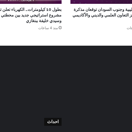
ليبية وجنوب السودان توقعان مذكرة
بطول 10 كيلومترات… الكهرباء تعلن ت
ز التعاون العلمي والديني والأكاديمي
مشروع استراتيجي جديد بين محطتي 
وسيدي خليفة ببنغازي
منذ 4 ساعات
احداث