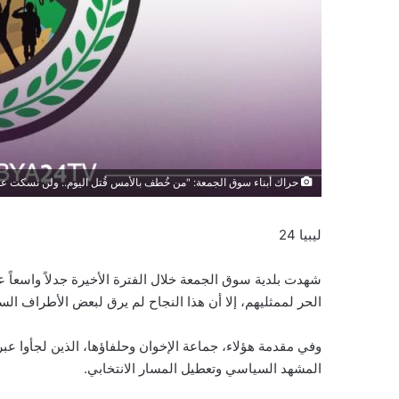
حراك أبناء سوق الجمعة: "من خُطف بالأمس قُتل اليوم.. ولن نسكت عل
ليبيا 24
شهدت بلدية سوق الجمعة خلال الفترة الأخيرة جدلاً واسعاً ع
الحر لممثليهم، إلا أن هذا النجاح لم يرق لبعض الأطراف الس
وفي مقدمة هؤلاء، جماعة الإخوان وحلفاؤها، الذين لجأوا عب
المشهد السياسي وتعطيل المسار الانتخابي.