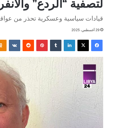
لتصفية “الردع” والانفر
قيادات سياسية وعسكرية تحذر من عواق
29 أغسطس، 2025
فيسبوك
‫X
لينكدإن
بينتيريست