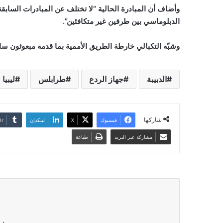
وأضاف أن المبادرة الحالية “لا تختلف عن المبادرات السابقة”
الدبلوماسي بين طرفين غير متكافئين”.
وشبّه التكبالي خارطة الطريق الأممية بما قدمه مبعوثون سابق
الدبيبة
جهاز الردع
طرابلس
ليبيا
شاركها
فيسبوك
‫X
لينكدإن
مشاركة عبر البريد
طباعة