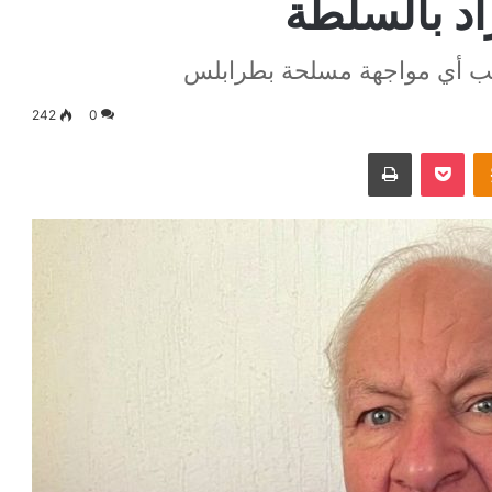
اد بالسلطة
ب أي مواجهة مسلحة بطرابلس
242
0
Odnoklassniki
‫Pocket
طباعة