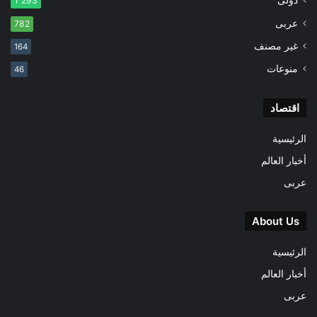
1٬293
عربى
782
غير مصنف
164
منوعات
46
اقتصاد
الرئيسية
أخبار العالم
عربى
About Us
الرئيسية
أخبار العالم
عربى