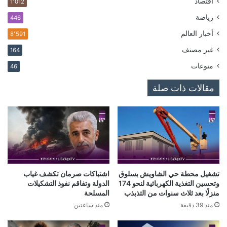
اقتصاد
1٬012
رياضة
446
أخبار العالم
8٬591
غير مصنف
164
منوعات
46
مقالات ذات صلة
تشغيل محطة حي الشاويش بسلوق
اشتباكات صرمان تكشف غياب
وتحسين التغذية الكهربائية لنحو 174
الدولة وتفاقم نفوذ التشكيلات
منزلًا بعد ثلاث سنوات من التذبذب
المسلحة
منذ 39 دقيقة
منذ ساعتين