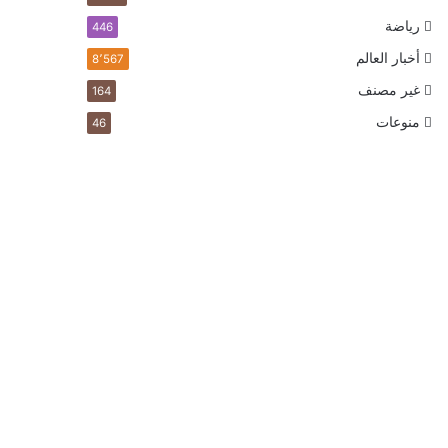
رياضة
446
أخبار العالم
8٬567
غير مصنف
164
منوعات
46