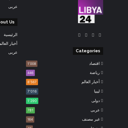
عربى
out Us
‫X
فيسبوك
‫YouTube
انستقرام
الرئيسية
أخبار العالم
Categories
عربى
اقتصاد
1٬008
رياضة
446
أخبار العالم
8٬567
ليبيا
7٬016
دولى
1٬290
عربى
781
غير مصنف
164