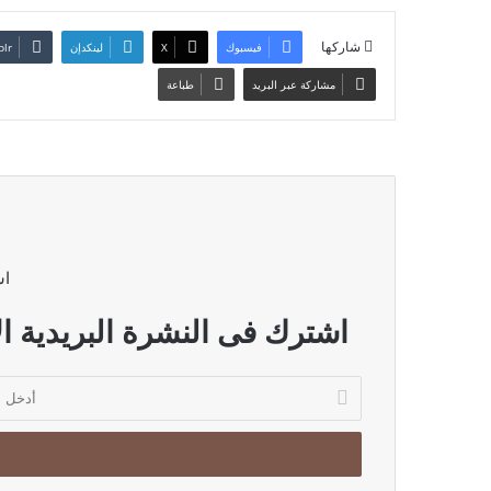
شاركها
فيسبوك
‫X
لينكدإن
مشاركة عبر البريد
طباعة
اش
اشترك فى النشرة البريدية ال
أدخل
بريدك
الإلكتروني