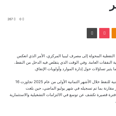
267
0
Odnoklassniki
‫Pocket
طباعة
ت النفطية المحولة إلى مصرف ليبيا المركزي، الأمر الذي انعكس
 النفقات العامة. وفي الوقت الذي يتقلص فيه الدخل من النفط،
ير تساؤلات حول إدارة الموارد وأولويات الإنفاق.
فقد أظهرت البيانات الرسمية أن مصروفات المؤسسة الوطنية للنفط خلال الأشهر الثمانية الأولى من عام 2025 تجاوزت 16
 ما يمثل زيادة بأكثر من 3 مليارات دينار مقارنة بما تم تسجيله في شهر يوليو الماضي، حين بلغت
يادة الكبيرة في فترة قصيرة تكشف عن توسع في الالتزامات التشغيلية والاستثمارية