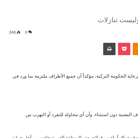
وليست تنازلات
246
0
Odnoklassniki
‫Pocket
طباعة
عاية الحكومة التركية، مؤكداً أن جميع الأطراف ملتزمة بما ورد في
 المعنية دون استثناء، وأن أي محاولة للتفرد أو التهرب من
دع وحراك أبناء سوق الجمعة والمنطقة الغربية جاءت من أجل حماية