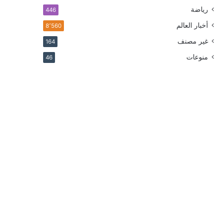
رياضة
446
أخبار العالم
8٬560
غير مصنف
164
منوعات
46