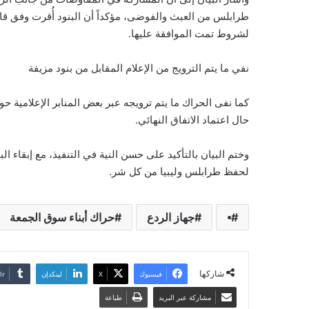
طرابلس من العبث والفوضى، مؤكداً أن البنود أُقرت وفق قاعدة
لشروط تمت الموافقة عليها.
نفي ما يتم الترويج من الإعلام المقابل من بنود مزيفة
كما نفى الحراك ما يتم ترويجه عبر بعض المنابر الإعلامية ح
حال اعتماد الاتفاق النهائي.
وختم البيان بالتأكيد على حسن النية في التنفيذ، مع إبقاء ال
لحفظ طرابلس وليبيا من كل شر.
⦁
جهاز الردع
حراك أبناء سوق الجمعة
شاركها
فيسبوك
‫X
لينكدإن
مشاركة عبر البريد
طباعة