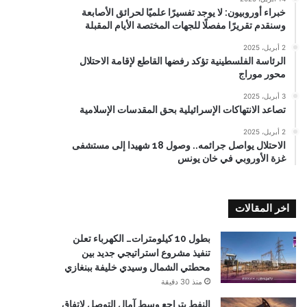
خبراء أوروبيون: لا يوجد تفسيرًا علميًا لحرائق الأصابعة
وسنقدم تقريرًا مفصلًا للجهات المختصة الأيام المقبلة
2 أبريل، 2025
الرئاسة الفلسطينية تؤكد رفضها القاطع لإقامة الاحتلال
محور موراج
3 أبريل، 2025
تصاعد الانتهاكات الإسرائيلية بحق المقدسات الإسلامية
2 أبريل، 2025
الاحتلال يواصل جرائمه.. وصول 18 شهيدا إلى مستشفى
غزة الأوروبي في خان يونس
اخر المقالات
بطول 10 كيلومترات… الكهرباء تعلن
تنفيذ مشروع استراتيجي جديد بين
محطتي الشمال وسيدي خليفة ببنغازي
منذ 30 دقيقة
النفط يتراجع وسط آمال التوصل لاتفاق