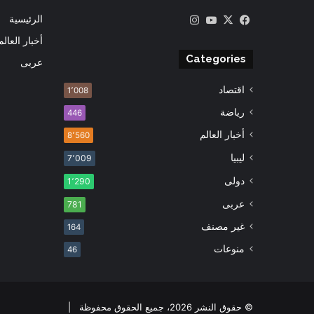
‫X
فيسبوك
‫YouTube
انستقرام
الرئيسية
أخبار العالم
Categories
عربى
اقتصاد
1٬008
رياضة
446
أخبار العالم
8٬560
ليبيا
7٬009
دولى
1٬290
عربى
781
غير مصنف
164
منوعات
46
© حقوق النشر 2026، جميع الحقوق محفوظة |