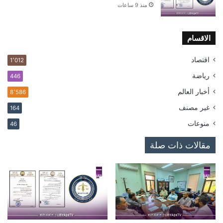
منذ 9 ساعات
الاقسام
اقتصاد
1٬012
رياضة
446
أخبار العالم
8٬586
غير مصنف
164
منوعات
46
مقالات ذات صلة