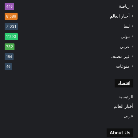
رياضة
446
أخبار العالم
8٬586
ليبيا
7٬031
دولى
1٬293
عربى
782
غير مصنف
164
منوعات
46
اقتصاد
الرئيسية
أخبار العالم
عربى
About Us