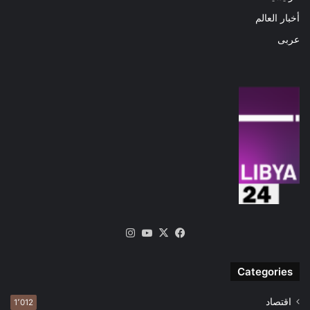
أخبار العالم
عربى
‫X
فيسبوك
‫YouTube
انستقرام
Categories
اقتصاد
1٬012