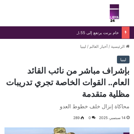
بحث عن
الق
خام برنت يرتفع إلى 83.55 دولارًا رغم خسارة أسبوعية تتجاوز 8%
الرئيسية
/
أخبار العالم
/
ليبيا
ليبيا
بإشراف مباشر من نائب القائد
العام.. القوات الخاصة تجري تدريبات
مظلية متقدمة
محاكاة إنزال خلف خطوط العدو
14 سبتمبر، 2025
0
289