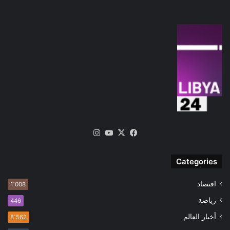
‫X
فيسبوك
‫YouTube
انستقرام
Categories
اقتصاد
1٬008
رياضة
446
أخبار العالم
8٬562