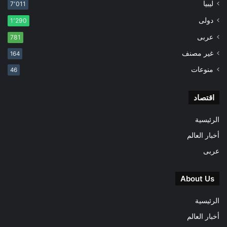
ليبيا
7٬011
دولى
1٬290
عربى
781
غير مصنف
164
منوعات
46
اقتصاد
الرئيسية
أخبار العالم
عربى
About Us
الرئيسية
أخبار العالم