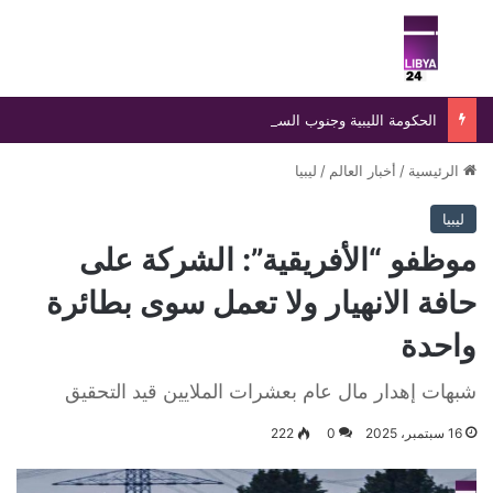
بحث عن
الق
الحكومة الليبية وجنوب السودان توقعان مذكرة تفاهم لتعزيز التعاون العلمي والديني والأكاديمي المشترك
الرئيسية
/
أخبار العالم
/
ليبيا
ليبيا
موظفو “الأفريقية”: الشركة على
حافة الانهيار ولا تعمل سوى بطائرة
واحدة
شبهات إهدار مال عام بعشرات الملايين قيد التحقيق
16 سبتمبر، 2025
0
222