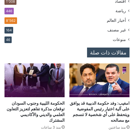
اقتصاد
1٬008
رياضة
446
أخبار العالم
8٬562
غير مصنف
164
منوعات
46
مقالات ذات صلة
امغيب: وفد حكومة الدبيبة قد يوافق
الحكومة الليبية وجنوب السودان
على آلية اختيار رئيس المفوضية
توقعان مذكرة تفاهم لتعزيز التعاون
ويتحفظ على أي شخصية لا تنسجم
العلمي والديني والأكاديمي
مع مصالحه
المشترك
منذ ساعتين
منذ 3 ساعات