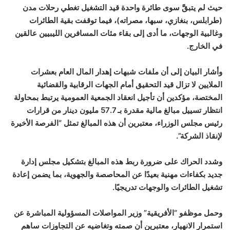
حيث لم يتبقَّ سوى طائرة واحدة قيد التشغيل تغطي رحلات مدن
(طرابلس، بنغازي، سبها، مصراته)، فيما توقفت بقية الطائرات
وغالبية الوجهات، ما أدى إلى بقاء مئات المسافرين الليبيين عالقين
في الخارج.
وأشار البيان إلى أن ملفات شبهات إهدار المال العام بعشرات
الملايين لا تزال قيد التحقيق أمام الجهات الرقابية والقضائية
المختصة، مؤكدين أن تأجيل انعقاد الجمعية العمومية يرتبط بمحاولة
انتظار تسييل مبالغ مالية مقدرة بـ 57.7 مليون دينار من قرارات
رئيس مجلس الوزراء، معتبرين أن هذه المبالغ تمثل “الفرصة الأخيرة
لإنقاذ الشركة”.
وشدد الحراك على ضرورة ربط هذه المبالغ بتشكيل مجلس إدارة
جديد بكفاءات مهنية بعيدًا عن المحاصصة والجهوية، بما يضمن إعادة
تشغيل الطائرات والوجهات تدريجيًا.
وحمل موظفو “الأفريقية” وزير المواصلات المسؤولية المباشرة عن
استمرار الانهيار، معتبرين أن صمته وتغاضيه عن التجاوزات ساهم