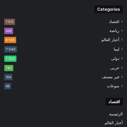
Categories
اقتصاد
1٬012
رياضة
446
أخبار العالم
8٬595
ليبيا
7٬040
دولى
1٬293
عربى
782
غير مصنف
164
منوعات
46
اقتصاد
الرئيسية
أخبار العالم