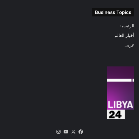
Business Topics
الرئيسية
أخبار العالم
عربى
‫X
فيسبوك
‫YouTube
انستقرام