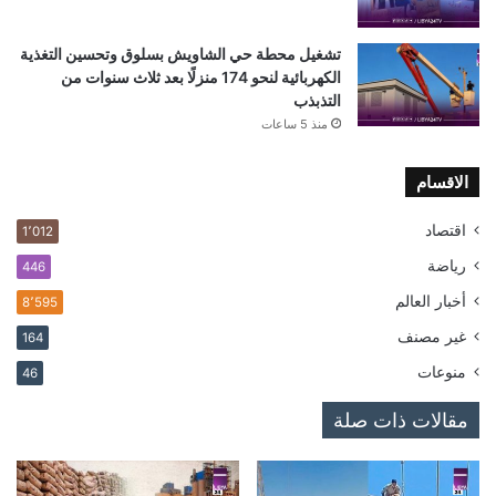
تشغيل محطة حي الشاويش بسلوق وتحسين التغذية
الكهربائية لنحو 174 منزلًا بعد ثلاث سنوات من
التذبذب
منذ 5 ساعات
الاقسام
اقتصاد
1٬012
رياضة
446
أخبار العالم
8٬595
غير مصنف
164
منوعات
46
مقالات ذات صلة