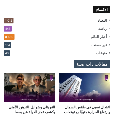
الاقسام
اقتصاد
1٬012
رياضة
446
أخبار العالم
8٬589
غير مصنف
164
منوعات
46
مقالات ذات صلة
اعتدال نسبي في طقس الشمال
القريتلي وشوايل: التدهور الأمني
وارتفاع الحرارة جنوبًا مع توقعات
يكشف عجز الدولة عن بسط