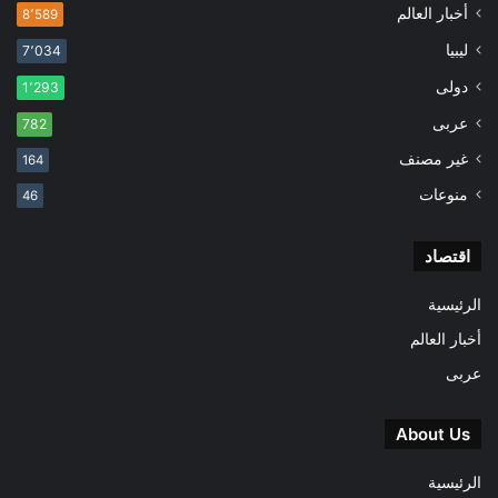
أخبار العالم
8٬589
ليبيا
7٬034
دولى
1٬293
عربى
782
غير مصنف
164
منوعات
46
اقتصاد
الرئيسية
أخبار العالم
عربى
About Us
الرئيسية