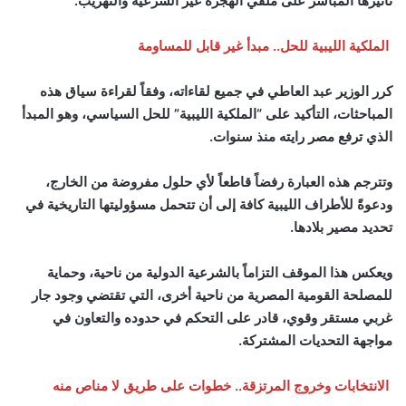
تأثيرها المباشر على ملفي الهجرة غير الشرعية والتهريب.
الملكية الليبية للحل.. مبدأ غير قابل للمساومة
كرر الوزير عبد العاطي في جميع لقاءاته، وفقاً لقراءة سياق هذه
المباحثات، التأكيد على “الملكية الليبية” للحل السياسي، وهو المبدأ
الذي ترفع مصر رايته منذ سنوات.
وتترجم هذه العبارة رفضاً قاطعاً لأي حلول مفروضة من الخارج،
ودعوةً للأطراف الليبية كافة إلى أن تتحمل مسؤوليتها التاريخية في
تحديد مصير بلادها.
ويعكس هذا الموقف التزاماً بالشرعية الدولية من ناحية، وحماية
للمصلحة القومية المصرية من ناحية أخرى، التي تقتضي وجود جار
غربي مستقر وقوي، قادر على التحكم في حدوده والتعاون في
مواجهة التحديات المشتركة.
الانتخابات وخروج المرتزقة.. خطوات على طريق لا مناص منه