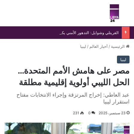
بحث عن
الق
القريتلي وشوايل: التدهور الأمني يكشف عجز الدولة عن بسط سلطتها
الرئيسية
/
أخبار العالم
/
ليبيا
ليبيا
مصر على هامش الأمم المتحدة…
الحل الليبي أولوية إقليمية مطلقة
عبد العاطي: إخراج المرتزقة وإجراء الانتخابات مفتاح
استقرار ليبيا
23 سبتمبر، 2025
0
231