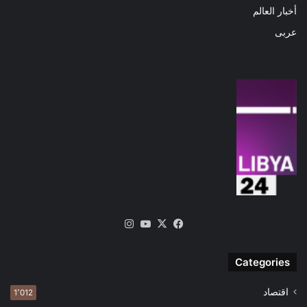
أخبار العالم
عربى
‫X
فيسبوك
‫YouTube
انستقرام
Categories
اقتصاد
1٬012