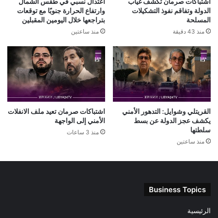
اشتباكات صرمان تكشف غياب
اعتدال نسبي في طقس الشمال
الدولة وتفاقم نفوذ التشكيلات
وارتفاع الحرارة جنوبًا مع توقعات
المسلحة
بتراجعها خلال اليومين المقبلين
منذ 43 دقيقة
منذ ساعتين
القريتلي وشوايل: التدهور الأمني
اشتباكات صرمان تعيد ملف الانفلات
يكشف عجز الدولة عن بسط
الأمني إلى الواجهة
سلطتها
منذ 3 ساعات
منذ ساعتين
Business Topics
الرئيسية