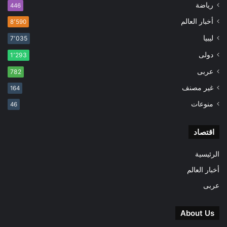
رياضة
446
أخبار العالم
8٬590
ليبيا
7٬035
دولى
1٬293
عربى
782
غير مصنف
164
منوعات
46
اقتصاد
الرئيسية
أخبار العالم
عربى
About Us