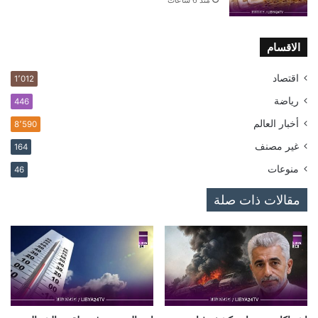
الاقسام
اقتصاد
1٬012
رياضة
446
أخبار العالم
8٬590
غير مصنف
164
منوعات
46
مقالات ذات صلة