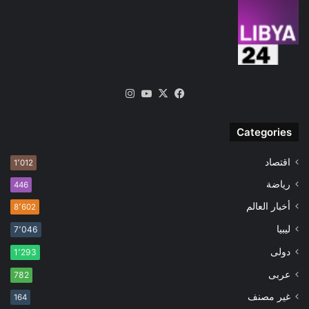
‫X
فيسبوك
‫YouTube
انستقرام
Categories
اقتصاد
1٬012
رياضة
446
أخبار العالم
8٬602
ليبيا
7٬046
دولى
1٬293
عربى
782
غير مصنف
164