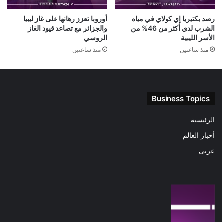
رصد بكتيريا إي كولاي في مياه
أوروبا تعزز رهانها على غاز ليبيا
الشرب لدي أكثر من 46% من
والجزائر مع تصاعد قيود الغاز
الأسر الليبية
الروسي
منذ ساعتين
منذ ساعتين
Business Topics
الرئيسية
أخبار العالم
عربى