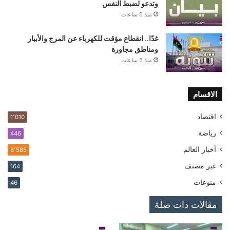
وتدعو لضبط النفس
منذ 5 ساعات
غدًا.. انقطاع مؤقت للكهرباء عن المرج والأبيار
ومناطق مجاورة
منذ 5 ساعات
الاقسام
اقتصاد
1٬010
رياضة
446
أخبار العالم
8٬585
غير مصنف
164
منوعات
46
مقالات ذات صلة