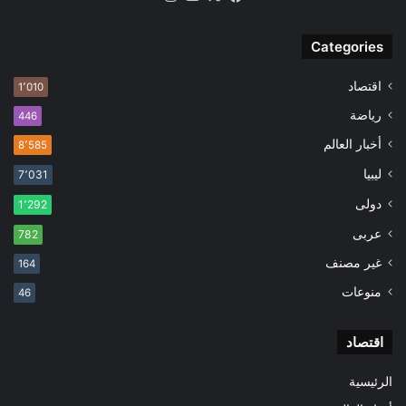
Categories
اقتصاد
1٬010
رياضة
446
أخبار العالم
8٬585
ليبيا
7٬031
دولى
1٬292
عربى
782
غير مصنف
164
منوعات
46
اقتصاد
الرئيسية