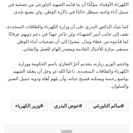
الكهرباء الأوفياء، مؤكّدًا أن ما قدّمه الشهيد التاورغي من تضحية في
سبيل أداء واجبه سيظل خالدًا في ذاكرة الوطن، ولن يضيع سُدى.
كما شدّد الدكتور البدري على أن وزارة الكهرباء والطاقات المتجددة،
تقف إلى جانب أسر الشهداء، ولن تدّخر جهدًا في دعم ذويهم عرفانًا
لما قدّموه من عطاء وبذل، مشيرًا إلى أن تضحيات أبناء الوطن
ستبقى منارة للأجيال القادمة ومصدر إلهام للعمل والتفاني.
واختتم الوزير زيارته بتقديم أحرّ التعازي باسم الحكومة ووزارة
الكهرباء والطاقات المتجددة، داعيًا الله عز وجل أن يتغمّد الشهيد
بواسع رحمته ويسكنه فسيح جناته، وأن يلهم أهله وذويه جميل الصبر
والسلوان.
سالم التاورغي
عوض البدري
وزير الكهرباء