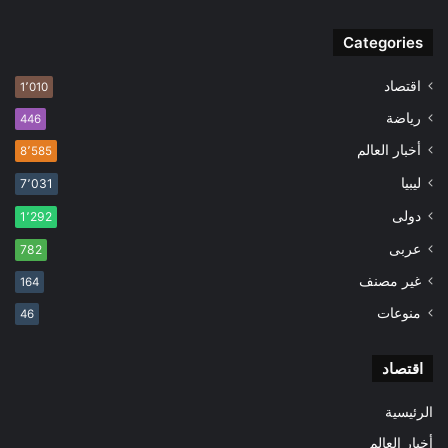
Categories
اقتصاد
1٬010
رياضة
446
أخبار العالم
8٬585
ليبيا
7٬031
دولى
1٬292
عربى
782
غير مصنف
164
منوعات
46
اقتصاد
الرئيسية
أخبار العالم