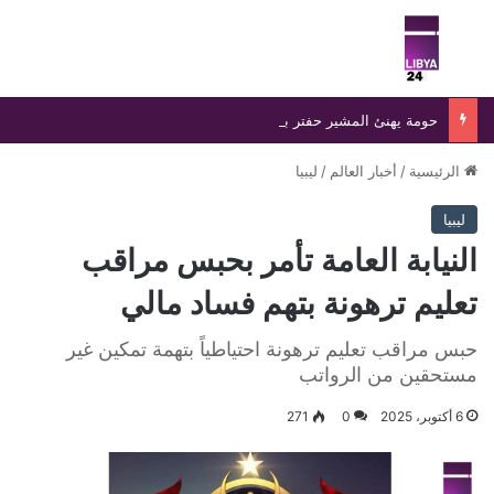
بحث عن
الق
حومة يهنئ المشير حفتر بالذكرى الـ86 لتأسيس الجيش ويؤكد: الجيش القوي ركيزة لاستقرار الدولة ونهضتها
الرئيسية
/
أخبار العالم
/
ليبيا
ليبيا
النيابة العامة تأمر بحبس مراقب
تعليم ترهونة بتهم فساد مالي
حبس مراقب تعليم ترهونة احتياطياً بتهمة تمكين غير
مستحقين من الرواتب
6 أكتوبر، 2025
0
271