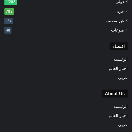
دولى
1٬293
عربى
782
غير مصنف
164
منوعات
46
اقتصاد
الرئيسية
أخبار العالم
عربى
About Us
الرئيسية
أخبار العالم
عربى