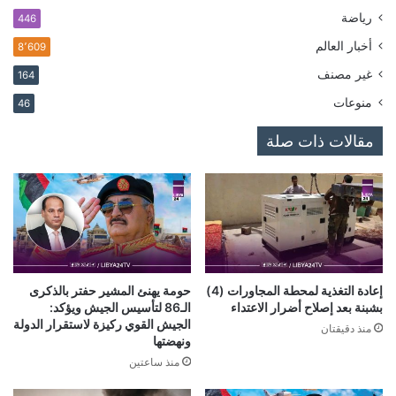
رياضة
446
أخبار العالم
8٬609
غير مصنف
164
منوعات
46
مقالات ذات صلة
إعادة التغذية لمحطة المجاورات (4)
حومة يهنئ المشير حفتر بالذكرى
بشبنة بعد إصلاح أضرار الاعتداء
الـ86 لتأسيس الجيش ويؤكد:
الجيش القوي ركيزة لاستقرار الدولة
منذ دقيقتان
ونهضتها
منذ ساعتين