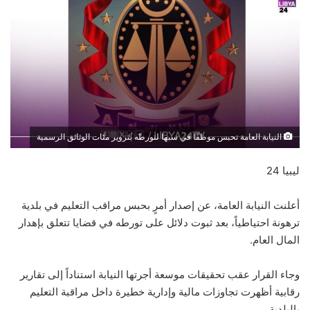
النيابة العامة تحبس موظفًا في سبها لتورطه بتزوير مئات الوثائق الرسمية
ليبيا 24
أعلنت النيابة العامة، عن إصدار أمرٍ بحبس مراقب التعليم في بلدية
ترهونة احتياطياً، بعد ثبوت دلائل على تورطه في قضايا تتعلق بإهدار
المال العام.
وجاء القرار عقب تحقيقات موسعة أجرتها النيابة استناداً إلى تقارير
رقابية أظهرت تجاوزات مالية وإدارية خطيرة داخل مراقبة التعليم
بالبلدية.