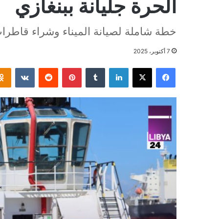
الحرة جليانة ببنغازي
خطة شاملة لصيانة الميناء وشراء قاطرا
7 أكتوبر، 2025
فيسبوك
‫X
لينكدإن
بينتيريست