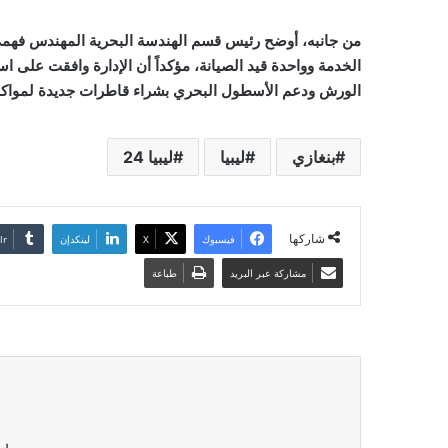
من جانبه، أوضح رئيس قسم الهندسة البحرية المهندس فهمي ا
الخدمة وواحدة قيد الصيانة، مؤكداً أن الإدارة وافقت على 
الورش ودعم الأسطول البحري بشراء قاطرات جديدة لمواكبة
بنغازي
ليبيا
ليبيا 24
شاركها
فيسبوك
‫X
لينكدإن
مشاركة عبر البريد
طباعة