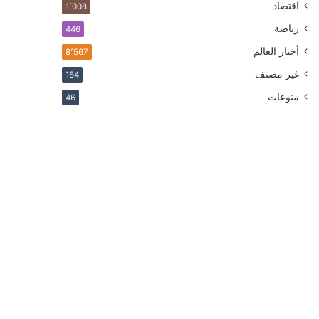
اقتصاد
1٬008
رياضة
446
أخبار العالم
8٬567
غير مصنف
164
منوعات
46