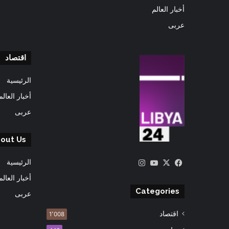
أخبار العالم
عربى
اقتصاد
الرئيسية
أخبار العالم
عربى
out Us
‫X
فيسبوك
‫YouTube
انستقرام
الرئيسية
أخبار العالم
Categories
عربى
اقتصاد
1٬008