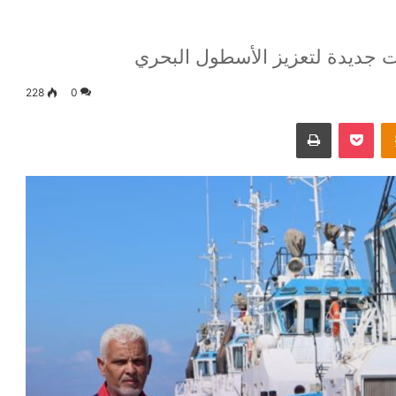
ت جديدة لتعزيز الأسطول البحري
228
0
Odnoklassniki
‫Pocket
طباعة