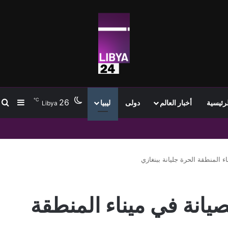
℃
26
ب
إضافة
لرئيسية
أخبار العالم
دولى
ليبيا
Libya
المنطقة الحرة جليانة ببنغازي
انة في ميناء المنطقة